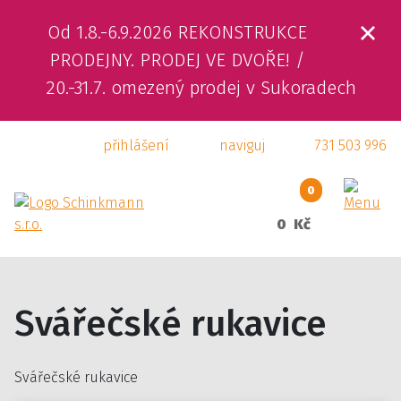
Od 1.8.-6.9.2026 REKONSTRUKCE
ÚVOD
PRODEJNY. PRODEJ VE DVOŘE! /
20.-31.7. omezený prodej v Sukoradech
O NÁS
přihlášení
naviguj
731 503 996
PRODUKTY
SLUŽBY
0
0 Kč
SVÁŘEČSKÁ ŠKOLA
KAMENNÁ PRODEJNA
Svářečské rukavice
KONTAKTY
E-SHOP
Svářečské rukavice