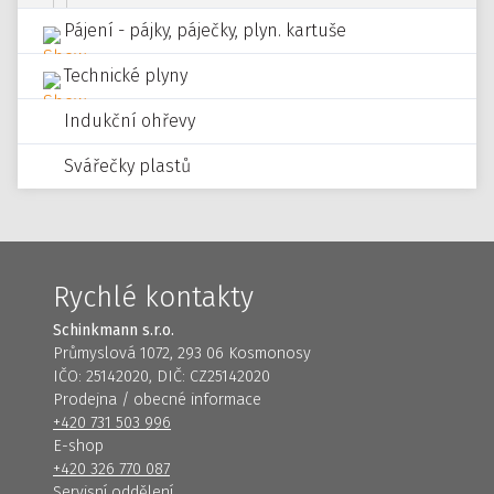
Pájení - pájky, páječky, plyn. kartuše
Technické plyny
Indukční ohřevy
Svářečky plastů
Rychlé kontakty
Schinkmann s.r.o.
Průmyslová 1072, 293 06 Kosmonosy
IČO: 25142020, DIČ: CZ25142020
Prodejna / obecné informace
+420 731 503 996
E-shop
+420 326 770 087
Servisní oddělení