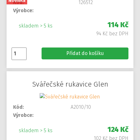
Novinka
Kód:
126512
Výrobce:
114 Kč
skladem > 5 ks
94 Kč bez DPH
Přidat do košíku
Svářečské rukavice Glen
Kód:
A2010/10
Výrobce:
124 Kč
skladem > 5 ks
102 Kč bez DPH