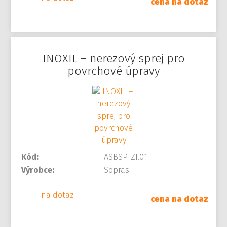
cena na dotaz
INOXIL – nerezový sprej pro
povrchové úpravy
Kód:
ASBSP-ZI.01
Výrobce:
Sopras
na dotaz
cena na dotaz