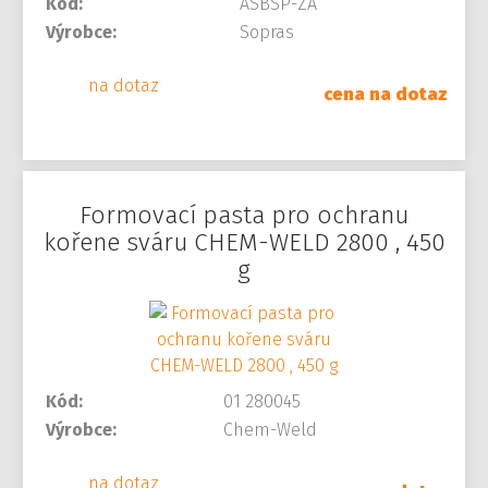
Kód:
ASBSP-ZA
Výrobce:
Sopras
na dotaz
cena na dotaz
Formovací pasta pro ochranu
kořene sváru CHEM-WELD 2800 , 450
g
Kód:
01 280045
Výrobce:
Chem-Weld
na dotaz