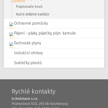
Popisovače kovů
Ruční drátěné kartáče
Ochranné pomůcky
Pájení - pájky, páječky, plyn. kartuše
Technické plyny
Indukční ohřevy
Svářečky plastů
Rychlé kontakty
Schinkmann s.r.o.
Průmyslová 1072, 293 06 Kosmonosy