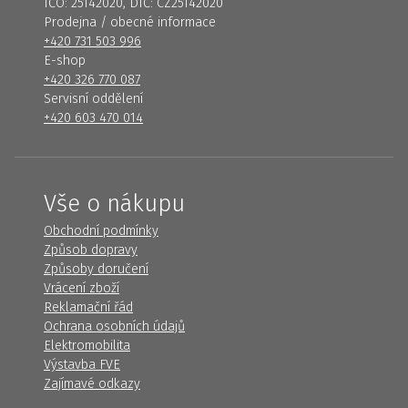
IČO: 25142020, DIČ: CZ25142020
Prodejna / obecné informace
+420 731 503 996
E-shop
+420 326 770 087
Servisní oddělení
+420 603 470 014
Vše o nákupu
Obchodní podmínky
Způsob dopravy
Způsoby doručení
Vrácení zboží
Reklamační řád
Ochrana osobních údajů
Elektromobilita
Výstavba FVE
Zajímavé odkazy