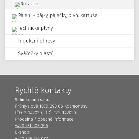
Rukavice
Pájení - pájky, páječky, plyn. kartuše
Technické plyny
Indukční ohřevy
Svářečky plastů
Rychlé kontakty
Schinkmann s.r.o.
Průmyslová 1072, 293 06 Kosmonosy
IČO: 25142020, DIČ: CZ25142020
Prodejna / obecné informace
+420 731 503 996
E-shop
+420 326 770 087