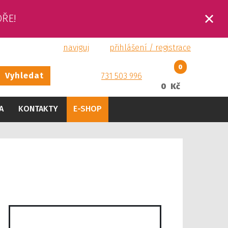
OŘE!
naviguj
přihlášení / registrace
0
Vyhledat
731 503 996
0 Kč
A
KONTAKTY
E-SHOP