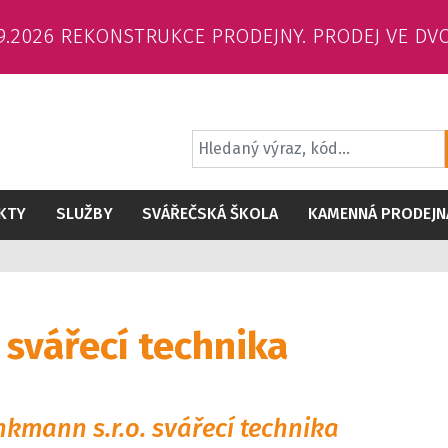
6.9.2026 REKONSTRUKCE PRODEJNY. PRODEJ VE DV
KTY
SLUŽBY
SVÁŘEČSKÁ ŠKOLA
KAMENNÁ PRODEJN
 svářecí technika
nkmann s.r.o. svářecí technika