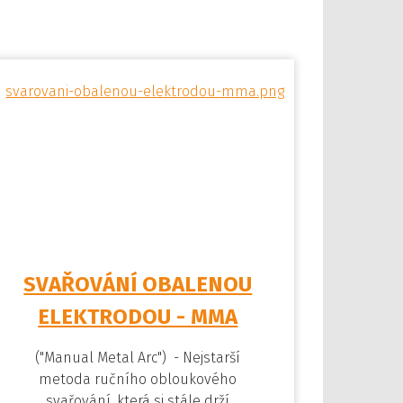
SVAŘOVÁNÍ OBALENOU
ELEKTRODOU - MMA
("Manual Metal Arc") - Nejstarší
metoda ručního obloukového
svařování, která si stále drží