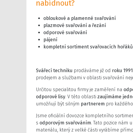
nabídnout?
obloukové a plamenné svařování
plazmové svařování a řezání
odporové svařování
pájení
kompletní sortiment svařovacích hořáků
Svářecí techniku
prodáváme již od
roku 1991
prodejem a službami v oblasti svařování nej
Určitou specialitou firmy je zaměření na
odp
odporové lisy
. V této oblasti
zaujímáme jedn
umožňují být silným
partnerem
pro každého
Jsme oficiální dovozce kompletního sortime
s
odporovým svařováním
. Tato pozice nám 
materiálu, který z velké části vyrábíme přím