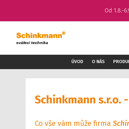
Od 1.8.-
ÚVOD
O NÁS
PRODU
Schinkmann s.r.o. -
Co vše vám může firma
Schi