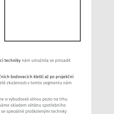
cí techniky
nám umožnila se prosadit
ních bodovacích kleští až po projekční
oleté zkušenosti v tomto segmentu nám
e si vybudovali silnou pozici na trhu
y máme skladem většinu spotřebního
se speciálně proškolenými techniky