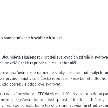
 a samostmívacích svářecích kukel
.
Dlouholetá zkušenost
v prodeji
svařovacích zdrojů
a
svařova
en po celé
České republice
, ale i v
zahraničí
.
orové svařování
, kde nabízíme široký sortiment
od malých ruč
o z prvních míst
v celé České republice. Naše bohaté dlouh
, kdo potřebuje odporově svařovat.
ntu italského výrobce
TECNA
více než 20 let a za tuto dobu jsm
umožňuje zajišťovat dobrou dostupnost náhradních dílů, kd
o v naší společnosti. Jsme též
oficiálním servisním střediskem