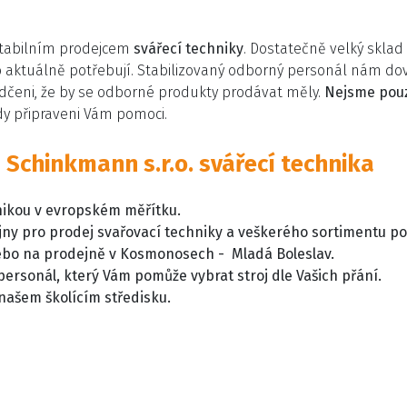
stabilním prodejcem
svářecí techniky
. Dostatečně velký skla
co aktuálně potřebují. Stabilizovaný odborný personál nám d
ědčeni, že by se odborné produkty prodávat měly.
Nejsme pouz
ždy připraveni Vám pomoci.
 Schinkmann s.r.o. svářecí technika
nikou v evropském měřítku.
ny pro prodej svařovací techniky a veškerého sortimentu po
ebo na prodejně v Kosmonosech - Mladá Boleslav.
personál, který Vám pomůže vybrat stroj dle Vašich přání.
 našem školícím středisku.