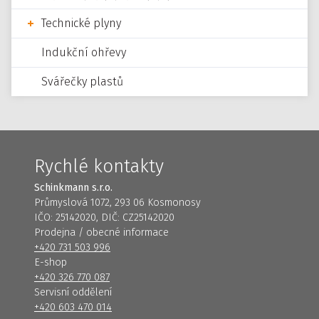
Technické plyny
Indukční ohřevy
Svářečky plastů
Rychlé kontakty
Schinkmann s.r.o.
Průmyslová 1072, 293 06 Kosmonosy
IČO: 25142020, DIČ: CZ25142020
Prodejna / obecné informace
+420 731 503 996
E-shop
+420 326 770 087
Servisní oddělení
+420 603 470 014