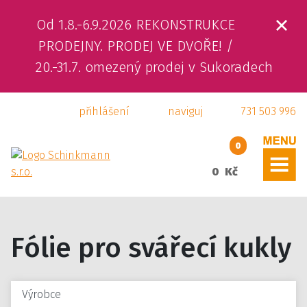
Od 1.8.-6.9.2026 REKONSTRUKCE
ÚVOD
PRODEJNY. PRODEJ VE DVOŘE! /
20.-31.7. omezený prodej v Sukoradech
O NÁS
přihlášení
naviguj
731 503 996
PRODUKTY
SLUŽBY
0
0 Kč
SVÁŘEČSKÁ ŠKOLA
KAMENNÁ PRODEJNA
Fólie pro svářecí kukly
KONTAKTY
E-SHOP
Výrobce