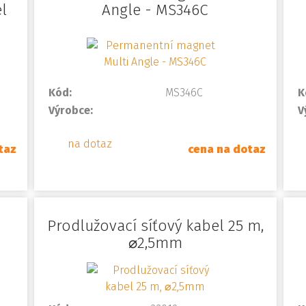
l
Angle - MS346C
Kód:
MS346C
K
Výrobce:
V
na dotaz
taz
cena na dotaz
Prodlužovací síťový kabel 25 m,
⌀2,5mm