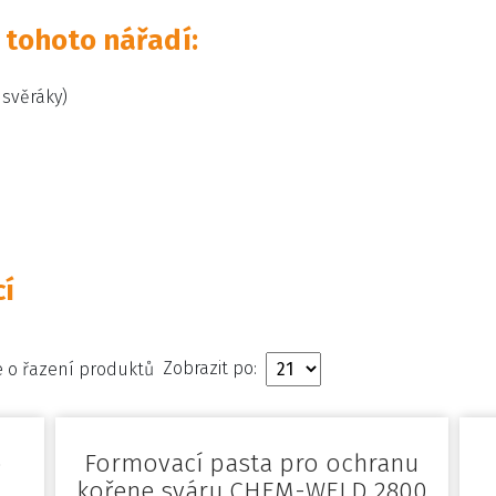
 tohoto nářadí:
 svěráky)
cí
Zobrazit po:
o
Formovací pasta pro ochranu
kořene sváru CHEM-WELD 2800