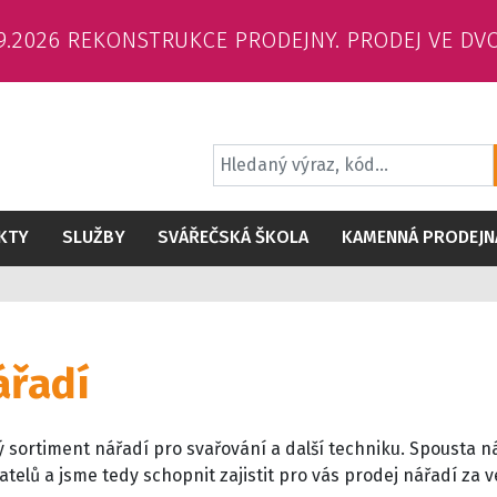
6.9.2026 REKONSTRUKCE PRODEJNY. PRODEJ VE DV
KTY
SLUŽBY
SVÁŘEČSKÁ ŠKOLA
KAMENNÁ PRODEJN
ářadí
ý sortiment nářadí pro svařování a další techniku. Spousta 
elů a jsme tedy schopnit zajistit pro vás prodej nářadí za 