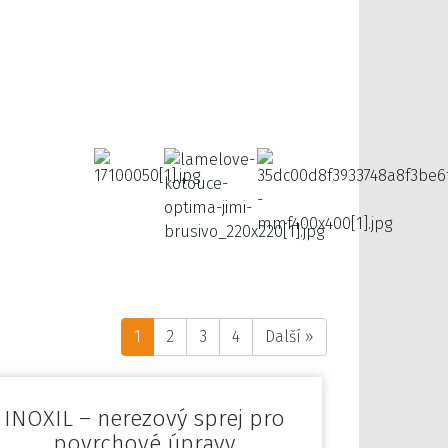
1
2
3
4
Další »
INOXIL – nerezový sprej pro
povrchové úpravy