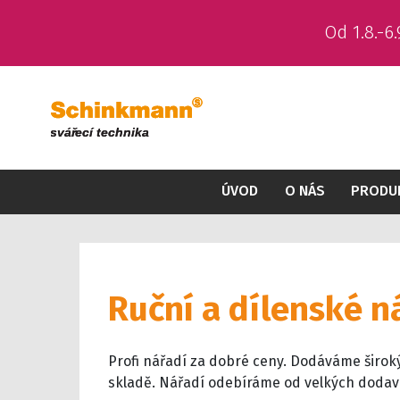
Od 1.8.-
ÚVOD
O NÁS
PRODU
Ruční a dílenské n
Profi nářadí za dobré ceny. Dodáváme širok
skladě. Nářadí odebíráme od velkých dodavat