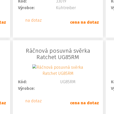
Kód:
33019
K
Výrobce:
Kühtreiber
V
na dotaz
taz
cena na dotaz
Ráčnová posuvná svěrka
Ratchet UG85RM
Kód:
UG85RM
K
Výrobce:
V
na dotaz
taz
cena na dotaz