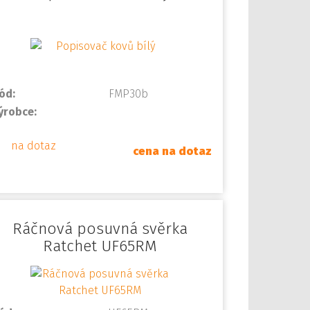
ód:
FMP30b
ýrobce:
na dotaz
cena na dotaz
Ráčnová posuvná svěrka
Ratchet UF65RM