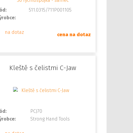
ód:
511.0315/711P001105
ýrobce:
na dotaz
cena na dotaz
Kleště s čelistmi C-Jaw
ód:
PCJ70
ýrobce:
Strong Hand Tools