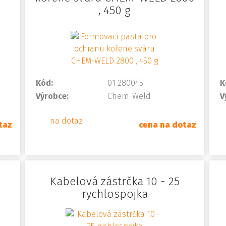
, 450 g
Kód:
01 280045
K
Výrobce:
Chem-Weld
V
na dotaz
taz
cena na dotaz
Kabelová zástrčka 10 - 25
rychlospojka