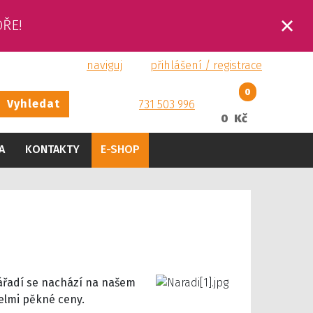
OŘE!
naviguj
přihlášení / registrace
0
Vyhledat
731 503 996
0 Kč
A
KONTAKTY
E-SHOP
nářadí se nachází na našem
velmi pěkné ceny.