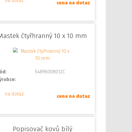
na dotaz
cena na dotaz
Mastek čtyřhranný 10 x 10 mm
ód:
54896008012C
ýrobce:
na dotaz
cena na dotaz
Popisovač kovů bílý