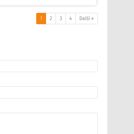
1
2
3
4
Další »