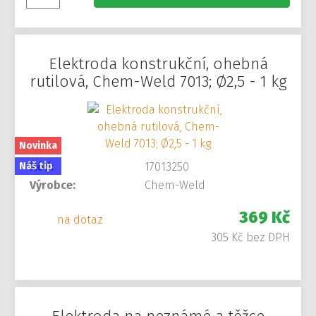
Elektroda konstrukční, ohebná
rutilová, Chem-Weld 7013; Ø2,5 - 1 kg
Novinka
Náš tip
Kód:
17013250
Výrobce:
Chem-Weld
369 Kč
na dotaz
305 Kč bez DPH