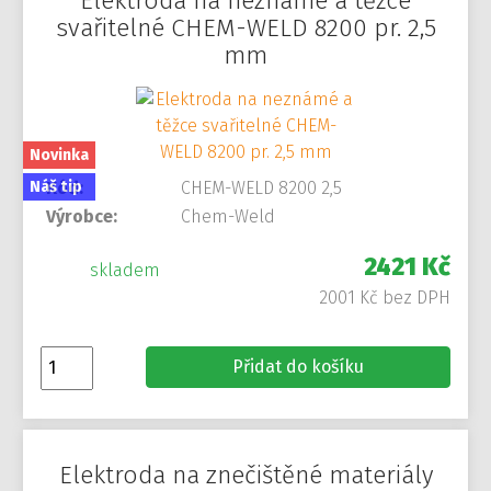
Elektroda na neznámé a těžce
svařitelné CHEM-WELD 8200 pr. 2,5
mm
Novinka
Náš tip
Kód:
CHEM-WELD 8200 2,5
Výrobce:
Chem-Weld
2421 Kč
skladem
2001 Kč bez DPH
Přidat do košíku
Elektroda na znečištěné materiály