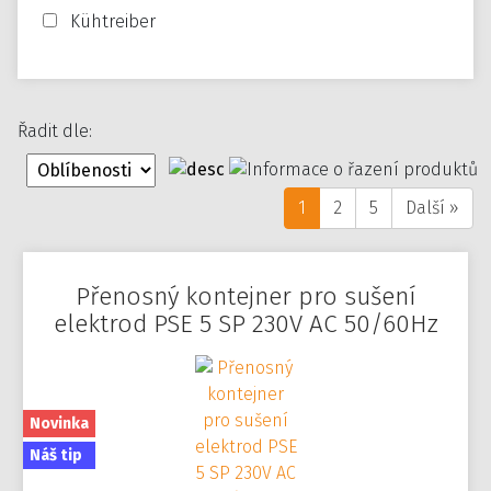
Kühtreiber
Řadit dle:
1
2
5
Další »
Přenosný kontejner pro sušení
elektrod PSE 5 SP 230V AC 50/60Hz
Novinka
Náš tip