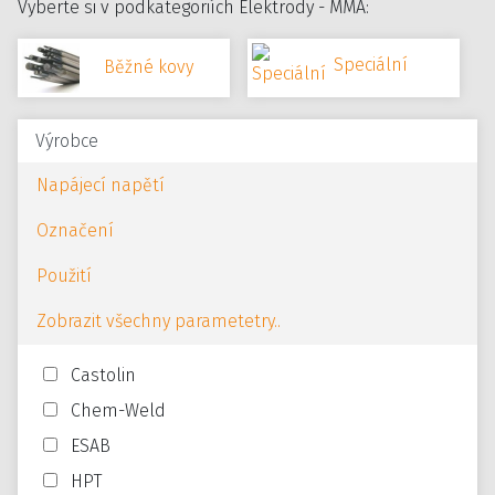
Vyberte si v podkategoriích Elektrody - MMA:
Speciální
Běžné kovy
Výrobce
Napájecí napětí
Označení
Použití
Zobrazit všechny parametetry..
Castolin
Chem-Weld
ESAB
HPT