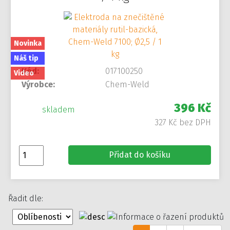
Novinka
Náš tip
Kód:
017100250
Video
Výrobce:
Chem-Weld
396 Kč
skladem
327 Kč bez DPH
Přidat do košíku
Řadit dle: