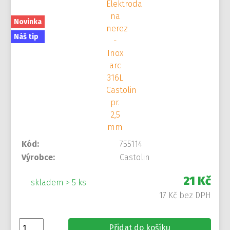
Novinka
Náš tip
Kód:
755114
Výrobce:
Castolin
21 Kč
skladem > 5 ks
17 Kč bez DPH
Přidat do košíku