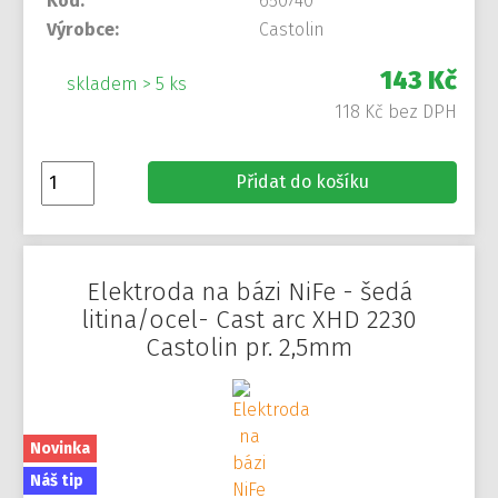
Kód:
650740
Výrobce:
Castolin
143 Kč
skladem > 5 ks
118 Kč bez DPH
Přidat do košíku
Elektroda na bázi NiFe - šedá
litina/ocel- Cast arc XHD 2230
Castolin pr. 2,5mm
Novinka
Náš tip