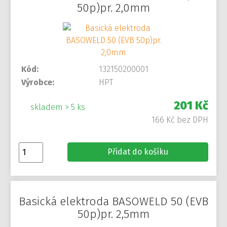
50p)pr. 2,0mm
Kód:
132150200001
Výrobce:
HPT
201 Kč
skladem > 5 ks
166 Kč bez DPH
Přidat do košíku
Basická elektroda BASOWELD 50 (EVB
50p)pr. 2,5mm