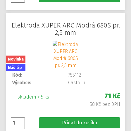
Elektroda XUPER ARC Modrá 680S pr.
2,5 mm
Novinka
Náš tip
Kód:
755112
Výrobce:
Castolin
71 Kč
skladem > 5 ks
58 Kč bez DPH
Přidat do košíku