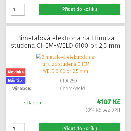
Přidat do košíku
Bimetalová elektroda na litinu za
studena CHEM-WELD 6100 pr. 2,5 mm
Novinka
Náš tip
Kód:
6100250
Výrobce:
Chem-Weld
4107 Kč
skladem
3394 Kč bez DPH
Přidat do košíku