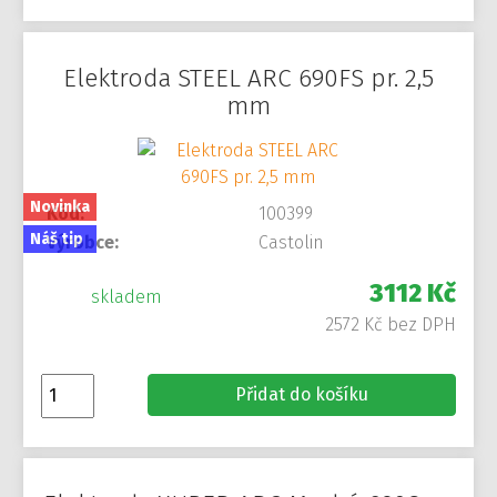
Elektroda STEEL ARC 690FS pr. 2,5
mm
Novinka
Kód:
100399
Náš tip
Výrobce:
Castolin
3112 Kč
skladem
2572 Kč bez DPH
Přidat do košíku