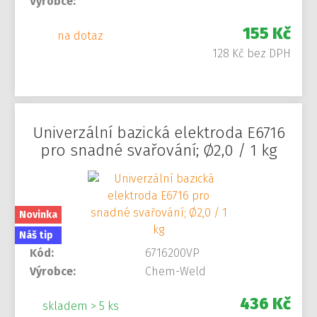
Výrobce:
155 Kč
na dotaz
128 Kč bez DPH
Univerzální bazická elektroda E6716
pro snadné svařování; Ø2,0 / 1 kg
Novinka
Náš tip
Kód:
6716200VP
Výrobce:
Chem-Weld
436 Kč
skladem > 5 ks