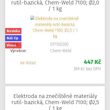
rutil-bazická, Chem-Weld 7100; Ø2,0
/ 1 kg
Novinka
Náš tip
Kód:
017100200
Video
Výrobce:
Chem-Weld
447 Kč
na dotaz
369 Kč bez DPH
Elektroda na znečištěné materiály
rutil-bazická, Chem-Weld 7100; Ø2,5
/ 1 kg