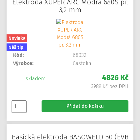
Elektroda XUPER ARC Modrá 680S pr.
3,2 mm
Novinka
Náš tip
Kód:
68032
Výrobce:
Castolin
4826 Kč
skladem
3989 Kč bez DPH
Přidat do košíku
Basická elektroda BASOWELD 50 (EVB