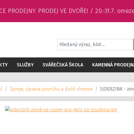
CE PRODEJNY. PRODEJ VE DVOŘE! / 20.-31.7. omez
KTY
SLUŽBY
SVÁŘEČSKÁ ŠKOLA
KAMENNÁ PRODEJN
ní
Spreje, úprava povrchu a další chemie
SIDERZINK - zin