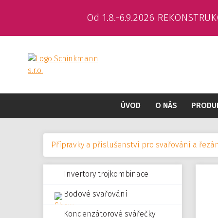
Od 1.8.-6.9.2026 REKONSTRUK
ÚVOD
O NÁS
PRODU
Přípravky a příslušenství pro svařování a řezá
Invertory trojkombinace
Bodové svařování
Kondenzátorové svářečky