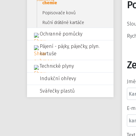
P
chemie
Popisovače kovů
Ruční drátěné kartáče
Slou
Ochranné pomůcky
Rych
Pájení - pájky, páječky, plyn.
kartuše
Ze
Technické plyny
Indukční ohřevy
Jmé
Svářečky plastů
E-m
Tex