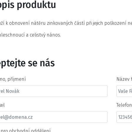
opis produktu
ží k obnovení nátěru zinkovaných částí při jejich poškození 
leschnoucí a celistvý nános.
ptejte se nás
no, příjmení
Název 
ail
Telefo
t pro obchodní oddělení