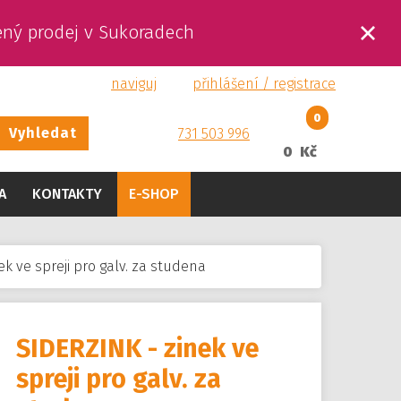
ený prodej v Sukoradech
naviguj
přihlášení / registrace
0
Vyhledat
731 503 996
0 Kč
A
KONTAKTY
E-SHOP
ek ve spreji pro galv. za studena
SIDERZINK - zinek ve
spreji pro galv. za