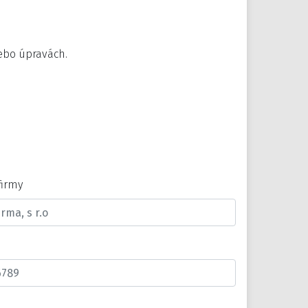
nebo úpravách.
firmy
n