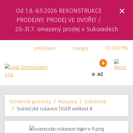
Od 1.8.-6.9.2026 REKONSTRUKCE
ÚVOD
PRODEJNY. PRODEJ VE DVOŘE! /
20.-31.7. omezený prodej v Sukoradech
O NÁS
přihlášení
naviguj
731 503 996
PRODUKTY
SLUŽBY
0
0 Kč
SVÁŘEČSKÁ ŠKOLA
KAMENNÁ PRODEJNA
Ochranné pomůcky
Rukavice
Svářečské
KONTAKTY
Svářečské rukavice TIGER velikost 8
E-SHOP