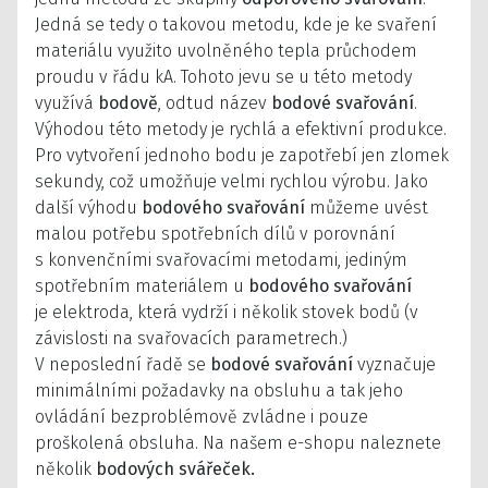
Jedná se tedy o takovou metodu, kde je ke svaření
materiálu využito uvolněného tepla průchodem
proudu v řádu kA. Tohoto jevu se u této metody
využívá
bodově
, odtud název
bodové svařování
.
Výhodou této metody je rychlá a efektivní produkce.
Pro vytvoření jednoho bodu je zapotřebí jen zlomek
sekundy, což umožňuje velmi rychlou výrobu. Jako
další výhodu
bodového svařování
můžeme uvést
malou potřebu spotřebních dílů v porovnání
s konvenčními svařovacími metodami, jediným
spotřebním materiálem u
bodového svařování
je elektroda, která vydrží i několik stovek bodů (v
závislosti na svařovacích parametrech.)
V neposlední řadě se
bodové svařování
vyznačuje
minimálními požadavky na obsluhu a tak jeho
ovládání bezproblémově zvládne i pouze
proškolená obsluha. Na našem e-shopu naleznete
několik
bodových svářeček.