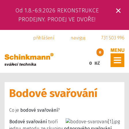
Od 1.8.-6.9.2026 REKONSTRUKCE
ÚVOD
PRODEJNY. PRODEJ VE DVOŘE!
O NÁS
přihlášení
naviguj
731 503 996
PRODUKTY
0
SLUŽBY
0 Kč
SVÁŘEČSKÁ ŠKOLA
Bodové svařování
KAMENNÁ PRODEJNA
KONTAKTY
Co je
bodové svařování
?
E-SHOP
Bodové svařování
tvoří
jednu metodu ze skupiny
odporového svařování
.