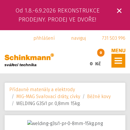
Od 1.8.-6.9.2026 REKONSTRUKCE
ÚVOD
PRODEJNY. PRODEJ VE DVOŘE!
O NÁS
přihlášení
naviguj
731 503 996
PRODUKTY
0
SLUŽBY
0 Kč
SVÁŘEČSKÁ ŠKOLA
Přídavné materiály a elektrody
KAMENNÁ PRODEJNA
MIG-MAG Svařovací dráty, cívky
Běžné kovy
WELDING G3Si1 pr. 0,8mm 15kg.
KONTAKTY
E-SHOP