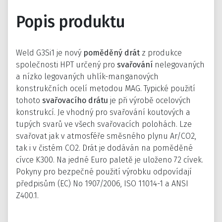
Popis produktu
Weld G3Si1 je nový
poměděný drát
z produkce
společnosti HPT určený pro
svařování
nelegovaných
a nízko legovaných uhlík-manganových
konstrukčních ocelí metodou MAG. Typické použití
tohoto
svařovacího drátu
je při výrobě ocelových
konstrukcí. Je vhodný pro svařování koutových a
tupých svarů ve všech svařovacích polohách. Lze
svařovat jak v atmosféře směsného plynu Ar/CO2,
tak i v čistém CO2. Drát je dodáván na poměděné
cívce K300. Na jedné Euro paletě je uloženo 72 cívek.
Pokyny pro bezpečné použití výrobku odpovídají
předpisům (EC) No 1907/2006, ISO 11014-1 a ANSI
Z400.1.