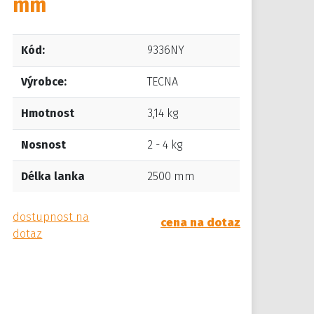
mm
Kód:
9336NY
Výrobce:
TECNA
Hmotnost
3,14 kg
Nosnost
2 - 4 kg
Délka lanka
2500 mm
dostupnost na
cena na dotaz
dotaz