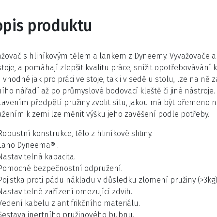
opis produktu
ažovač s hliníkovým tělem a lankem z Dyneemy. Vyvažovače a 
toje, a pomáhají zlepšit kvalitu práce, snížit opotřebovávání 
 vhodné jak pro práci ve stoje, tak i v sedě u stolu, lze na ně
ího nářadí až po průmyslové bodovací kleště či jiné nástroje
tavením předpětí pružiny zvolit sílu, jakou má být břemeno 
ažením k zemi lze měnit výšku jeho zavěšení podle potřeby.
Robustní konstrukce, tělo z hliníkové slitiny.
Lano Dyneema® .
Nastavitelná kapacita.
Pomocné bezpečnostní odpružení.
Pojistka proti pádu nákladu v důsledku zlomení pružiny (>3kg)
Nastavitelné zařízení omezující zdvih.
Vedení kabelu z antifrikčního materiálu.
Sestava inertního pružinového bubnu.