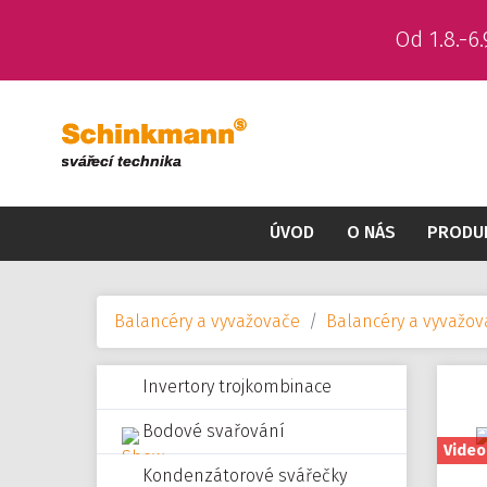
Od 1.8.-
ÚVOD
O NÁS
PRODU
Balancéry a vyvažovače
Balancéry a vyvažo
Invertory trojkombinace
Bodové svařování
Video
Kondenzátorové svářečky