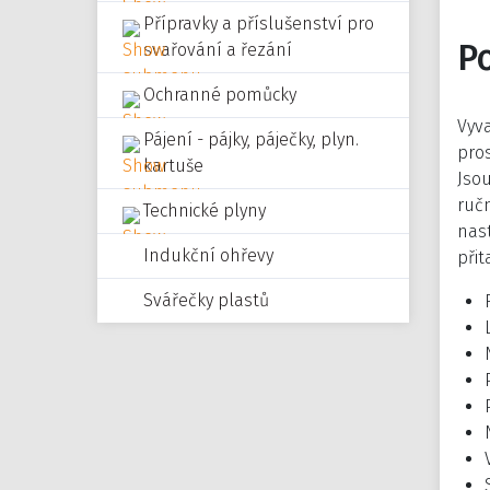
Přípravky a příslušenství pro
P
svařování a řezání
Ochranné pomůcky
Vyv
Pájení - pájky, páječky, plyn.
pros
kartuše
Jsou
ručn
Technické plyny
nas
Indukční ohřevy
přit
Svářečky plastů