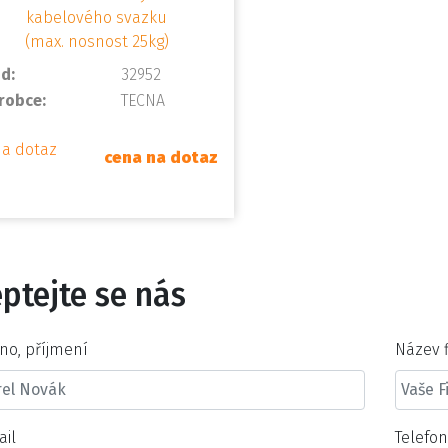
d:
32952
robce:
TECNA
na dotaz
cena na dotaz
ptejte se nás
no, příjmení
Název 
ail
Telefo