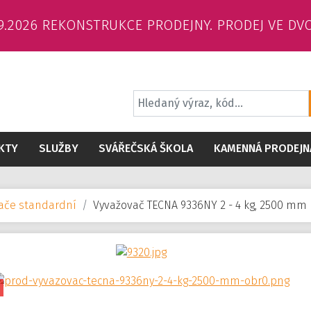
6.9.2026 REKONSTRUKCE PRODEJNY. PRODEJ VE DV
KTY
SLUŽBY
SVÁŘEČSKÁ ŠKOLA
KAMENNÁ PRODEJN
vače standardní
Vyvažovač TECNA 9336NY 2 - 4 kg, 2500 mm