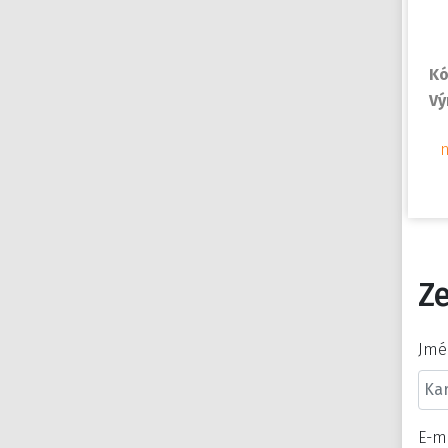
Kó
Vý
Ze
Jmé
E-m