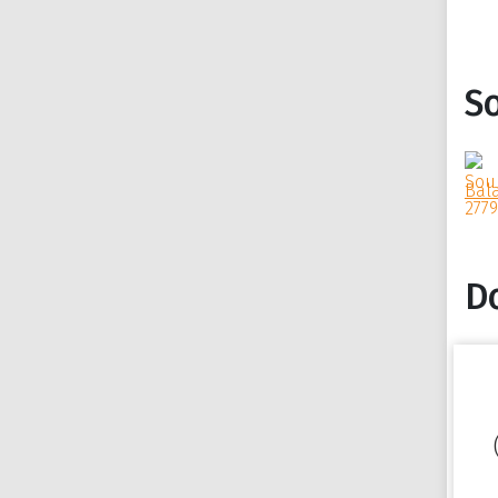
S
Bal
D