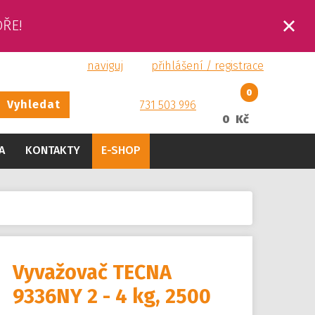
OŘE!
naviguj
přihlášení / registrace
0
Vyhledat
731 503 996
0 Kč
A
KONTAKTY
E-SHOP
Vyvažovač TECNA
9336NY 2 - 4 kg, 2500