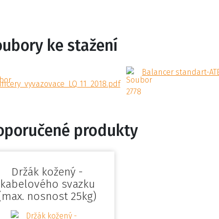
oubory ke stažení
Balancer standart-AT
ancery_vyvazovace_LQ_11_2018.pdf
oporučené produkty
Držák kožený -
kabelového svazku
(max. nosnost 25kg)