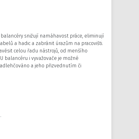
balancéry snižují namáhavost práce, eliminují
kabelů a hadic a zabránit úrazům na pracovišti.
 zavěsit celou řadu nástrojů, od menšího
. U balancéru i vyvažovače je možné
nadlehčováno a jeho přizvednutím či
.