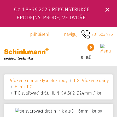
Od 1.8.-6.9.2026 REKONSTRUKCE
ÚVOD
PRODEJNY. PRODEJ VE DVOŘE!
O NÁS
přihlášení
naviguj
731 503 996
PRODUKTY
0
SLUŽBY
0 Kč
SVÁŘEČSKÁ ŠKOLA
Přídavné materiály a elektrody
TIG Přídavné dráty
KAMENNÁ PRODEJNA
Hliník TIG
TIG svařovací drát, HLINÍK AlSi12; Ø2,4mm /1kg
KONTAKTY
E-SHOP