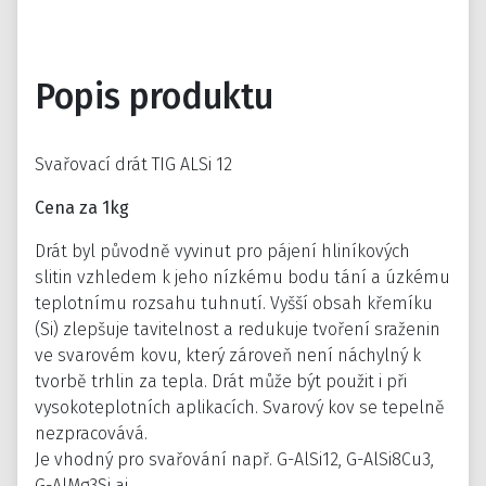
Popis produktu
Svařovací drát TIG ALSi 12
Cena za 1kg
Drát byl původně vyvinut pro pájení hliníkových
slitin vzhledem k jeho nízkému bodu tání a úzkému
teplotnímu rozsahu tuhnutí. Vyšší obsah křemíku
(Si) zlepšuje tavitelnost a redukuje tvoření sraženin
ve svarovém kovu, který zároveň není náchylný k
tvorbě trhlin za tepla. Drát může být použit i při
vysokoteplotních aplikacích. Svarový kov se tepelně
nezpracovává.
Je vhodný pro svařování např. G-AlSi12, G-AlSi8Cu3,
G-AlMg3Si aj.