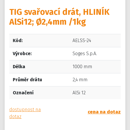
TIG svařovací drát, HLINÍK
AlSi12; Ø2,4mm /1kg
Kód:
AELSS-24
Výrobce:
Soges S.p.A.
Délka
1000 mm
Průměr drátu
2,4 mm
Označení
AlSi 12
dostupnost na
cena na dotaz
dotaz