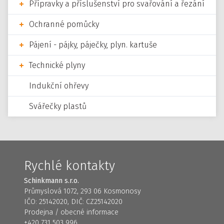
Přípravky a příslušenství pro svařování a řezání
Ochranné pomůcky
Pájení - pájky, páječky, plyn. kartuše
Technické plyny
Indukční ohřevy
Svářečky plastů
Rychlé kontakty
Schinkmann s.r.o.
Průmyslová 1072, 293 06 Kosmonosy
IČO: 25142020, DIČ: CZ25142020
Prodejna / obecné informace
+420 731 503 996