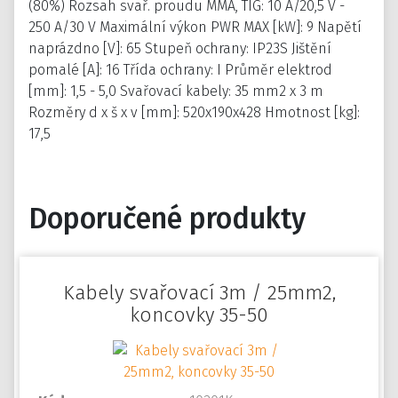
(80%) Rozsah svař. proudu MMA, TIG: 10 A/20,5 V -
250 A/30 V Maximální výkon PWR MAX [kW]: 9 Napětí
naprázdno [V]: 65 Stupeň ochrany: IP23S Jištění
pomalé [A]: 16 Třída ochrany: I Průměr elektrod
[mm]: 1,5 - 5,0 Svařovací kabely: 35 mm2 x 3 m
Rozměry d x š x v [mm]: 520x190x428 Hmotnost [kg]:
17,5
Doporučené produkty
Kabely svařovací 3m / 25mm2,
koncovky 35-50