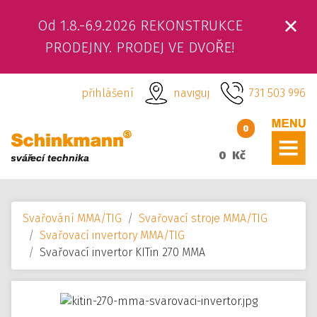
Od 1.8.-6.9.2026 REKONSTRUKCE
ÚVOD
PRODEJNY. PRODEJ VE DVOŘE!
O NÁS
přihlášení
naviguj
731 503 996
PRODUKTY
0
SLUŽBY
0 Kč
SVÁŘEČSKÁ ŠKOLA
Svařování MMA/TIG
Svařovací stroje MMA/TIG
KAMENNÁ PRODEJNA
Svařovací invertory MMA/TIG
Svařovací invertor KITin 270 MMA
KONTAKTY
E-SHOP