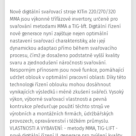
Nové digitální svařovací stroje KITin 220/270/320
MMA jsou výkonné třífázové invertory, určené pro
svařování metodami MMA a TIG-lift. Digitální řízení
nové generace nyní zajišťuje nejen optimální
nastavení svařovací charakteristiky, ale i její
dynamickou adaptaci přímo během svařovacího
procesu, čímž je dosaženo podstatně vyšší kvality
svaru a zjednodušení náročnosti svařování.
Nesporným přínosem jsou nové funkce, pomáhající
udržet oblouk v optimální pracovní oblasti. Díky této
technologii řízení oblouku mohou dosáhnout
vynikajících výsledků i méně zkušení svářeči. Vysoký
výkon, výborné svařovací vlastnosti a pevná
kontrukce předurčuje použití těchto strojů ve
výrobních a montážních firmách, údržbářských
provozech, opravárenství i těžkém průmyslu.
VLASTNOSTI A VYBAVENÍ: - metody MMA, TIG-LIFT -
nové digitální řízení II. generace pro zvýšení kvality