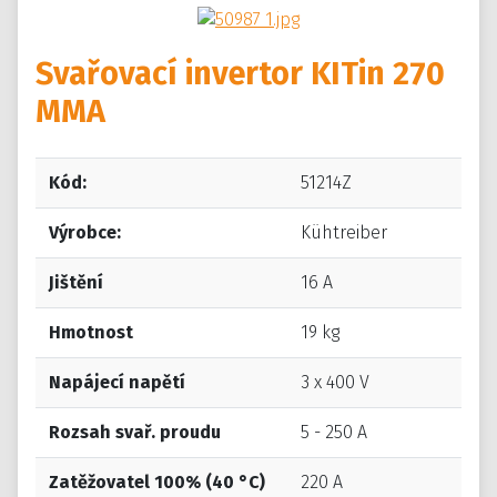
Svařovací invertor KITin 270
MMA
Kód:
51214Z
Výrobce:
Kühtreiber
Jištění
16 A
Hmotnost
19 kg
Napájecí napětí
3 x 400 V
Rozsah svař. proudu
5 - 250 A
Zatěžovatel 100% (40 °C)
220 A