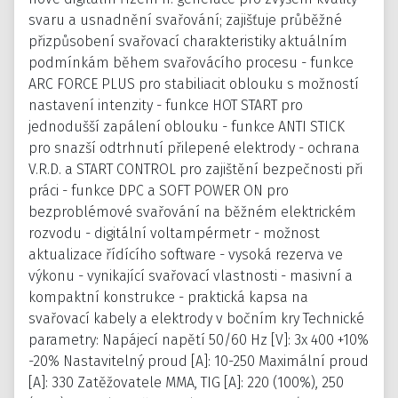
svaru a usnadnění svařování; zajišťuje průběžné
přizpůsobení svařovací charakteristiky aktuálním
podmínkám během svařovácího procesu - funkce
ARC FORCE PLUS pro stabiliacit oblouku s možností
nastavení intenzity - funkce HOT START pro
jednodušší zapálení oblouku - funkce ANTI STICK
pro snazší odtrhnutí přilepené elektrody - ochrana
V.R.D. a START CONTROL pro zajištění bezpečnosti při
práci - funkce DPC a SOFT POWER ON pro
bezproblémové svařování na běžném elektrickém
rozvodu - digitální voltampérmetr - možnost
aktualizace řídícího software - vysoká rezerva ve
výkonu - vynikající svařovací vlastnosti - masivní a
kompaktní konstrukce - praktická kapsa na
svařovací kabely a elektrody v bočním kry Technické
parametry: Napájecí napětí 50/60 Hz [V]: 3x 400 +10%
-20% Nastavitelný proud [A]: 10-250 Maximální proud
[A]: 330 Zatěžovatele MMA, TIG [A]: 220 (100%), 250