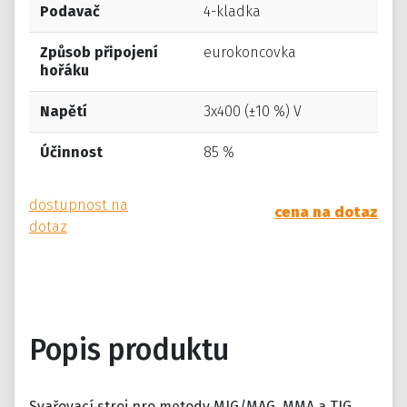
Podavač
4-kladka
Způsob připojení
eurokoncovka
hořáku
Napětí
3x400 (±10 %) V
Účinnost
85 %
dostupnost na
cena na dotaz
dotaz
Popis produktu
Svařovací stroj pro metody MIG/MAG, MMA a TIG.