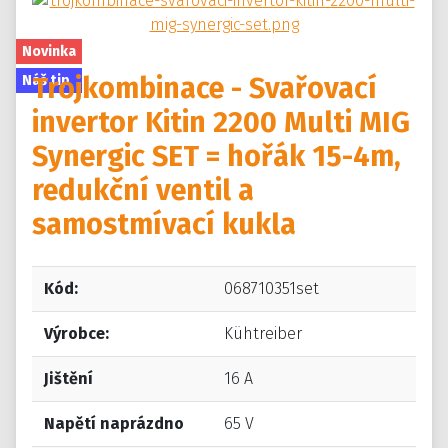
Novinka
Trojkombinace - Svařovací
Náš tip
invertor Kitin 2200 Multi MIG
Synergic SET = hořák 15-4m,
redukční ventil a
samostmívací kukla
Kód:
068710351set
Výrobce:
Kühtreiber
Jištění
16 A
Napětí naprázdno
65 V