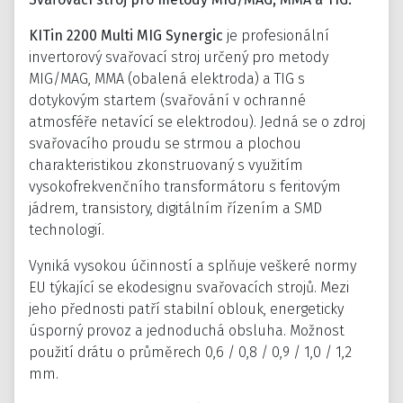
KITin 2200 Multi MIG Synergic
je profesionální
invertorový svařovací stroj určený pro metody
MIG/MAG, MMA (obalená elektroda) a TIG s
dotykovým startem (svařování v ochranné
atmosféře netavící se elektrodou). Jedná se o zdroj
svařovacího proudu se strmou a plochou
charakteristikou zkonstruovaný s využitím
vysokofrekvenčního transformátoru s feritovým
jádrem, transistory, digitálním řízením a SMD
technologií.
Vyniká vysokou účinností a splňuje veškeré normy
EU týkající se ekodesignu svařovacích strojů. Mezi
jeho přednosti patří stabilní oblouk, energeticky
úsporný provoz a jednoduchá obsluha. Možnost
použití drátu o průměrech 0,6 / 0,8 / 0,9 / 1,0 / 1,2
mm.