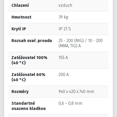
Chlazení
vzduch
Hmotnost
39 kg
Krytí IP
IP 21 S
Rozsah svař. proudu
25 - 200 (MIG) / 10 - 200
(MMA, TIG) A
Zatěžovatel 100%
155 A
(40 °C)
Zatěžovatel 60%
200 A
(40 °C)
Rozměry
940 x 420 x 740 mm
Standartně
0,6 – 0,8 mm
osazeno kladkou