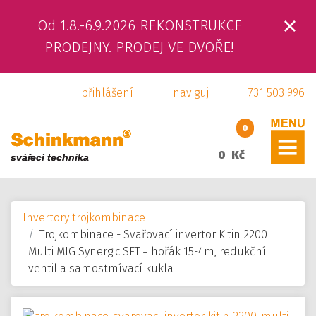
Od 1.8.-6.9.2026 REKONSTRUKCE
ÚVOD
PRODEJNY. PRODEJ VE DVOŘE!
O NÁS
přihlášení
naviguj
731 503 996
PRODUKTY
0
SLUŽBY
0 Kč
SVÁŘEČSKÁ ŠKOLA
Invertory trojkombinace
KAMENNÁ PRODEJNA
Trojkombinace - Svařovací invertor Kitin 2200
Multi MIG Synergic SET = hořák 15-4m, redukční
KONTAKTY
ventil a samostmívací kukla
E-SHOP