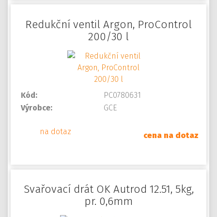
Redukční ventil Argon, ProControl
200/30 l
Kód:
PC0780631
Výrobce:
GCE
na dotaz
cena na dotaz
Svařovací drát OK Autrod 12.51, 5kg,
pr. 0,6mm