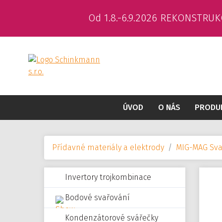
Od 1.8.-6.9.2026 REKONSTRUK
ÚVOD
O NÁS
PRODU
Přídavné materiály a elektrody
MIG-MAG Svař
Invertory trojkombinace
Bodové svařování
Kondenzátorové svářečky