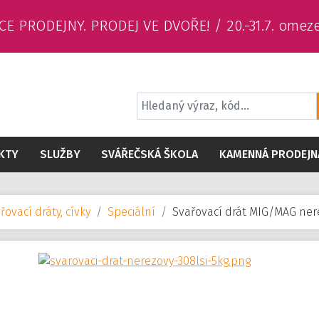
CE PRODEJNY. PRODEJ VE DVOŘE! / 20.-31.7. omez
KTY
SLUŽBY
SVÁŘEČSKÁ ŠKOLA
KAMENNÁ PRODEJN
ovací dráty, cívky
Speciální
Svařovací drát MIG/MAG ner