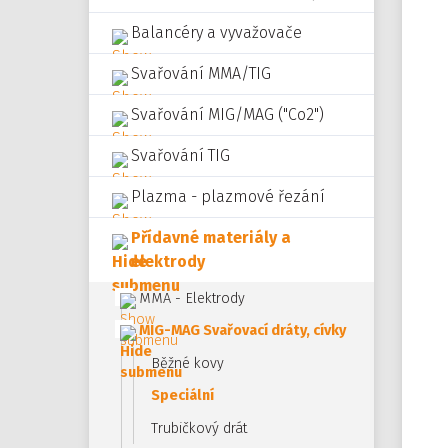
Balancéry a vyvažovače
Svařování MMA/TIG
Svařování MIG/MAG ("Co2")
Svařování TIG
Plazma - plazmové řezání
Přídavné materiály a
elektrody
MMA - Elektrody
MIG-MAG Svařovací dráty, cívky
Běžné kovy
Speciální
Trubičkový drát