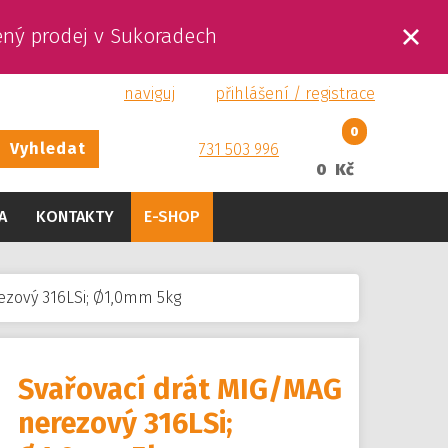
ený prodej v Sukoradech
naviguj
přihlášení / registrace
0
Vyhledat
731 503 996
0 Kč
A
KONTAKTY
E-SHOP
ezový 316LSi; Ø1,0mm 5kg
Svařovací drát MIG/MAG
nerezový 316LSi;