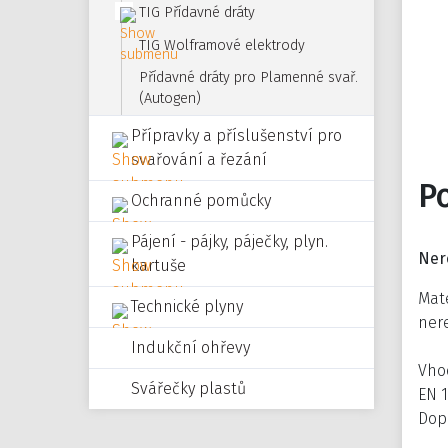
TIG Přídavné dráty
TIG Wolframové elektrody
Přídavné dráty pro Plamenné svař.
(Autogen)
Přípravky a příslušenství pro
svařování a řezání
P
Ochranné pomůcky
Pájení - pájky, páječky, plyn.
Ner
kartuše
Mate
Technické plyny
nere
Indukční ohřevy
Vhod
Svářečky plastů
EN 1
Dopo