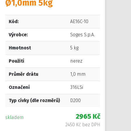
Ø1,0mm 5kg
Kód:
AE16C-10
Výrobce:
Soges S.p.A.
Hmotnost
5 kg
Použití
nerez
Průměr drátu
1,0 mm
Označení
316LSi
Typ cívky (dle rozměrů)
D200
2965 Kč
skladem
2450 Kč bez DPH