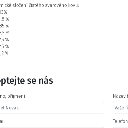
mické složení čistého svarového kovu:
,03%
1,8 %
,85 %
8,5 %
2,5 %
2,5 %
,2 %
ptejte se nás
no, příjmení
Název 
ail
Telefo