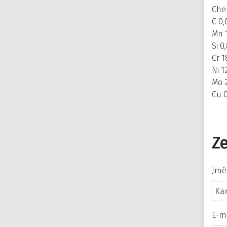
Che
C 0
Mn 
Si 0
Cr 1
Ni 1
Mo 
Cu 0
Ze
Jmé
E-m