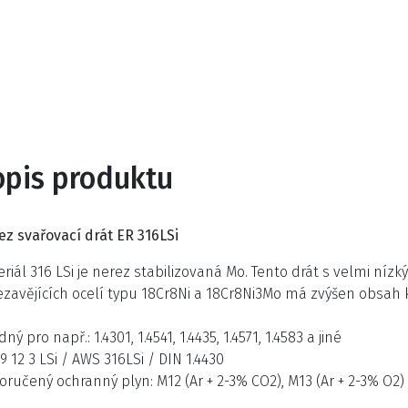
opis produktu
ez svařovací drát ER 316LSi
riál 316 LSi je nerez stabilizovaná Mo. Tento drát s velmi n
zavějících ocelí typu 18Cr8Ni a 18Cr8Ni3Mo má zvýšen obsah k
ný pro např.: 1.4301, 1.4541, 1.4435, 1.4571, 1.4583 a jiné
9 12 3 LSi / AWS 316LSi / DIN 1.4430
ručený ochranný plyn: M12 (Ar + 2-3% CO2), M13 (Ar + 2-3% O2)