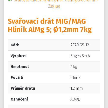
Svařovací drát MIG/MAG
Hliník AlMg 5; Ø1,2mm 7kg
Kód:
AEAMGS-12
Výrobce:
Soges S.p.A.
Hmotnost
7 kg
Použití
hliník
Průměr drátu
1,2 mm
Označení
AlMg5