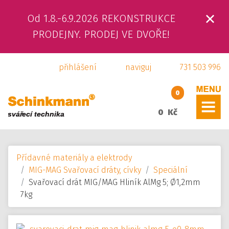
Od 1.8.-6.9.2026 REKONSTRUKCE
ÚVOD
PRODEJNY. PRODEJ VE DVOŘE!
O NÁS
přihlášení
naviguj
731 503 996
PRODUKTY
0
SLUŽBY
0 Kč
SVÁŘEČSKÁ ŠKOLA
Přídavné materiály a elektrody
KAMENNÁ PRODEJNA
MIG-MAG Svařovací dráty, cívky
Speciální
Svařovací drát MIG/MAG Hliník AlMg 5; Ø1,2mm
KONTAKTY
7kg
E-SHOP