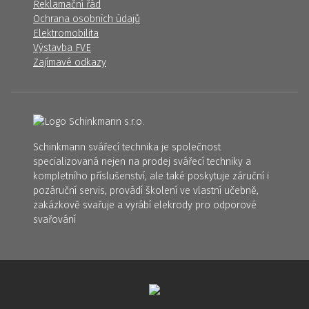
Reklamační řád
Ochrana osobních údajů
Elektromobilita
Výstavba FVE
Zajímavé odkazy
Schinkmann svářecí technika je společnost
specializovaná nejen na prodej svářecí techniky a
kompletního příslušenství, ale také poskytuje záruční i
pozáruční servis, provádí školení ve vlastní učebně,
zakázkově svařuje a vyrábí elekrody pro odporové
svařování