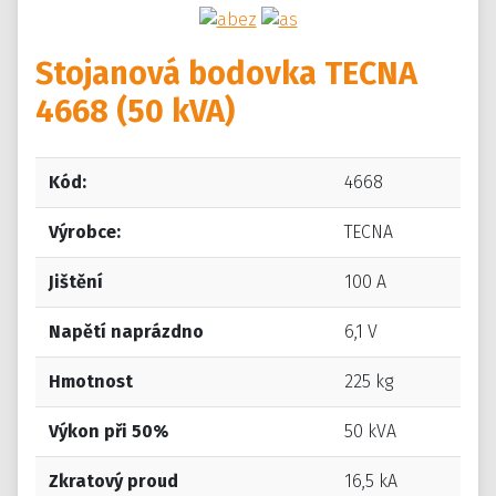
Stojanová bodovka TECNA
4668 (50 kVA)
Kód:
4668
Výrobce:
TECNA
Jištění
100 A
Napětí naprázdno
6,1 V
Hmotnost
225 kg
Výkon při 50%
50 kVA
Zkratový proud
16,5 kA