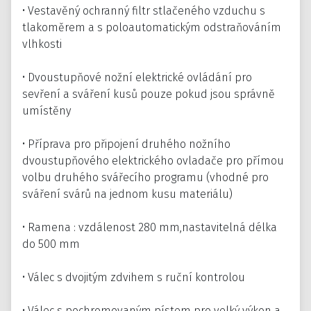
• Vestavěný ochranný filtr stlačeného vzduchu s
tlakoměrem a s poloautomatickým odstraňováním
vlhkosti
• Dvoustupňové nožní elektrické ovládání pro
sevření a sváření kusů pouze pokud jsou správně
umístěny
• Příprava pro připojení druhého nožního
dvoustupňového elektrického ovladače pro přímou
volbu druhého svářecího programu (vhodné pro
sváření svárů na jednom kusu materiálu)
• Ramena : vzdálenost 280 mm,nastavitelná délka
do 500 mm
• Válec s dvojitým zdvihem s ruční kontrolou
• Válec s pochromovaným pístem pro velký výkon a