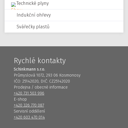
Technické plyny
Indukční ohřevy
Svářečky plastů
Rychlé kontakty
Schinkmann s.r.o.
Průmyslová 1072, 293 06 Kosmonosy
IČO: 25142020, DIČ: CZ25142020
Prodejna / obecné informace
+420 731 503 996
E-shop
+420 326 770 087
Servisní oddělení
+420 603 470 014