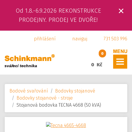
Od 1.8.-6.9.2026 REKONSTRUKCE
ÚVOD
PRODEJNY. PRODEJ VE DVOŘE!
O NÁS
přihlášení
naviguj
731 503 996
PRODUKTY
0
SLUŽBY
0 Kč
SVÁŘEČSKÁ ŠKOLA
Bodové svařování
Bodovky stojanové
KAMENNÁ PRODEJNA
Bodovky stojanové - stroje
Stojanová bodovka TECNA 4668 (50 kVA)
KONTAKTY
E-SHOP