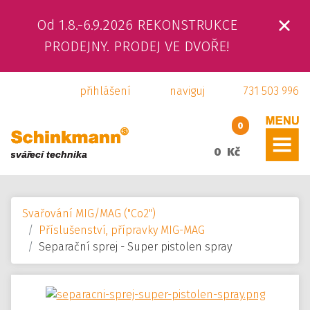
Od 1.8.-6.9.2026 REKONSTRUKCE
ÚVOD
PRODEJNY. PRODEJ VE DVOŘE!
O NÁS
přihlášení
naviguj
731 503 996
PRODUKTY
0
SLUŽBY
0 Kč
SVÁŘEČSKÁ ŠKOLA
Svařování MIG/MAG ("Co2")
KAMENNÁ PRODEJNA
Příslušenství, přípravky MIG-MAG
Separační sprej - Super pistolen spray
KONTAKTY
E-SHOP