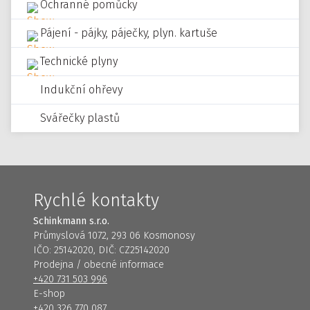
Ochranné pomůcky
Pájení - pájky, páječky, plyn. kartuše
Technické plyny
Indukční ohřevy
Svářečky plastů
Rychlé kontakty
Schinkmann s.r.o.
Průmyslová 1072, 293 06 Kosmonosy
IČO: 25142020, DIČ: CZ25142020
Prodejna / obecné informace
+420 731 503 996
E-shop
+420 326 770 087