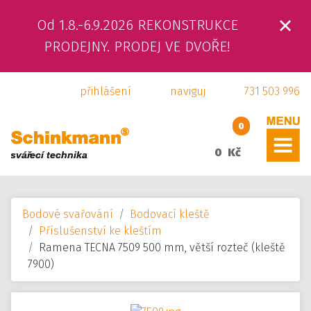
Od 1.8.-6.9.2026 REKONSTRUKCE
ÚVOD
PRODEJNY. PRODEJ VE DVOŘE!
O NÁS
přihlášení
naviguj
731 503 996
PRODUKTY
0
SLUŽBY
0 Kč
SVÁŘEČSKÁ ŠKOLA
Bodové svařování
Bodovací kleště
KAMENNÁ PRODEJNA
Příslušenství ke kleštím
Ramena TECNA 7509 500 mm, větší rozteč (kleště
KONTAKTY
7900)
E-SHOP