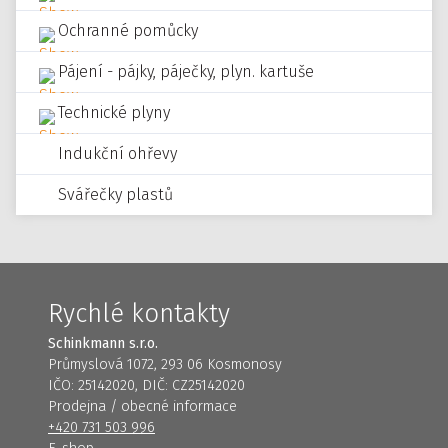
Ochranné pomůcky
Pájení - pájky, páječky, plyn. kartuše
Technické plyny
Indukční ohřevy
Svářečky plastů
Rychlé kontakty
Schinkmann s.r.o.
Průmyslová 1072, 293 06 Kosmonosy
IČO: 25142020, DIČ: CZ25142020
Prodejna / obecné informace
+420 731 503 996