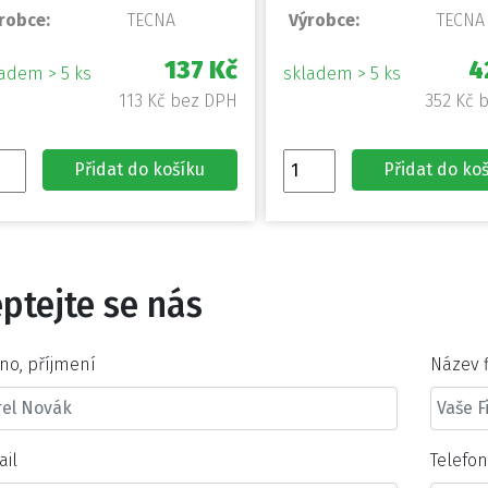
robce:
TECNA
Výrobce:
TECNA
137 Kč
4
adem > 5 ks
skladem > 5 ks
113 Kč bez DPH
352 Kč 
Přidat do košíku
Přidat do ko
ptejte se nás
no, příjmení
Název 
ail
Telefo