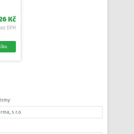
26 Kč
bez DPH
šíku
firmy
n