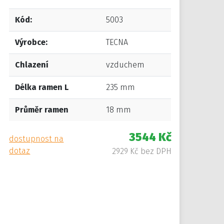
Kód:
5003
Výrobce:
TECNA
Chlazení
vzduchem
Délka ramen L
235 mm
Průměr ramen
18 mm
3544 Kč
dostupnost na
dotaz
2929 Kč bez DPH