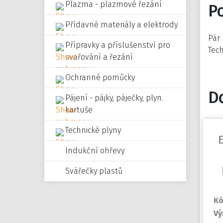
Plazma - plazmové řezání
P
Přídavné materiály a elektrody
Pár
Přípravky a příslušenství pro
Tec
svařování a řezání
Ochranné pomůcky
D
Pájení - pájky, páječky, plyn.
kartuše
Technické plyny
Indukční ohřevy
Svářečky plastů
Kó
Vý