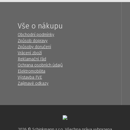
Vše o nákupu
Obchodní podmínky
Způsob dopravy
Způsoby doručení
Vrácení zboží
Reklamační řád
Ochrana osobních údajů
Elektromobilita
Výstavba FVE
Zajímavé odkazy
2026 © Schinkmann s.r.o. Všechna práva vyhrazena