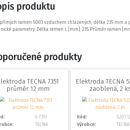
opis produktu
 přímých ramen 5003 vzduchem chlazených, délka 235 mm a 
hnické parametry: Délka ramen L [mm]: 235 Průměr ramen [m
oporučené produkty
Elektroda TECNA 7351
Elektroda TECNA 5
průměr 12 mm
zaoblená, 2 k
d:
E-7351
Kód:
5201/
robce:
TECNA
Výrobce:
TECNA