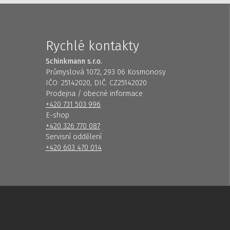
Rychlé kontakty
Schinkmann s.r.o.
Průmyslová 1072, 293 06 Kosmonosy
IČO: 25142020, DIČ: CZ25142020
Prodejna / obecné informace
+420 731 503 996
E-shop
+420 326 770 087
Servisní oddělení
+420 603 470 014