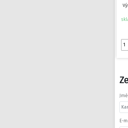
Vý
skl
Ze
Jmé
E-m