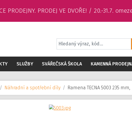
CE PRODEJNY. PRODEJ VE DVOŘE! / 20.-31.7. omez
KTY
SLUŽBY
SVÁŘEČSKÁ ŠKOLA
KAMENNÁ PRODEJN
Náhradní a spotřební díly
Ramena TECNA 5003 235 mm,