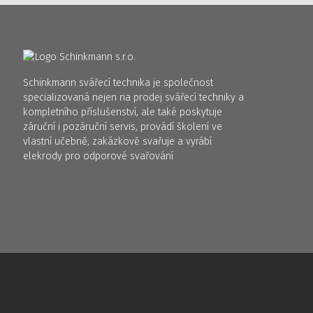
Schinkmann svářecí technika je společnost
specializovaná nejen na prodej svářecí techniky a
kompletního příslušenství, ale také poskytuje
záruční i pozáruční servis, provádí školení ve
vlastní učebně, zakázkově svařuje a vyrábí
elekrody pro odporové svařování