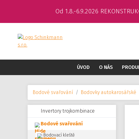
Od 1.8.-6.9.2026 REKONSTRUK
ÚVOD
O NÁS
PRODU
Bodové svařování
Bodovky autokarosářské
Invertory trojkombinace
Bodové svařování
Bodovací kleště