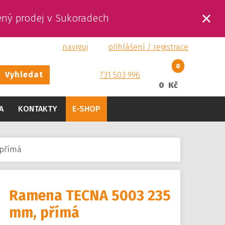
ený prodej v Sukoradech
naviguj
přihlášení / registrace
0
Vyhledat
731 503 996
0 Kč
A
KONTAKTY
E-SHOP
 přímá
Ramena TECNA 5003 235
mm, přímá