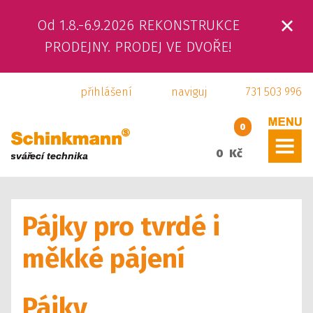
Od 1.8.-6.9.2026 REKONSTRUKCE
ÚVOD
PRODEJNY. PRODEJ VE DVOŘE!
O NÁS
přihlášení
naviguj
731 503 996
PRODUKTY
0
SLUŽBY
0 Kč
SVÁŘEČSKÁ ŠKOLA
Pájky pro tvrdé i
KAMENNÁ PRODEJNA
měkké pájení
KONTAKTY
E-SHOP
Pájky