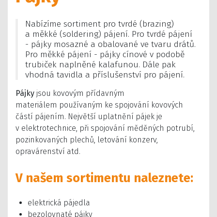
Nabízíme sortiment pro tvrdé (brazing)
a měkké (soldering) pájení. Pro tvrdé pájení
- pájky mosazné a obalované ve tvaru drátů.
Pro měkké pájení - pájky cínové v podobě
trubiček naplněné kalafunou. Dále pak
vhodná tavidla a příslušenství pro pájení.
Pájky
jsou kovovým přídavným
materiálem používaným ke spojování kovových
částí pájením. Největší uplatnění pájek je
v elektrotechnice, při spojování měděných potrubí,
pozinkovaných plechů, letování konzerv,
opravárenství atd.
V našem sortimentu naleznete:
elektrická pájedla
bezolovnaté pájky