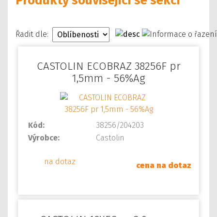
Produkty související se sekcí
Řadit dle:
CASTOLIN ECOBRAZ 38256F pr
1,5mm - 56%Ag
Kód:
38256/204203
Výrobce:
Castolin
na dotaz
cena na dotaz