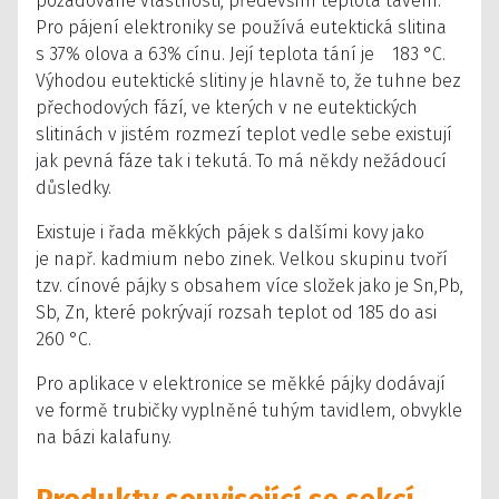
požadované vlastnosti, především teplota tavení.
Pro pájení elektroniky se používá eutektická slitina
s 37% olova a 63% cínu. Její teplota tání je 183 °C.
Výhodou eutektické slitiny je hlavně to, že tuhne bez
přechodových fází, ve kterých v ne eutektických
slitinách v jistém rozmezí teplot vedle sebe existují
jak pevná fáze tak i tekutá. To má někdy nežádoucí
důsledky.
Existuje i řada měkkých pájek s dalšími kovy jako
je např. kadmium nebo zinek. Velkou skupinu tvoří
tzv. cínové pájky s obsahem více složek jako je Sn,Pb,
Sb, Zn, které pokrývají rozsah teplot od 185 do asi
260 °C.
Pro aplikace v elektronice se měkké pájky dodávají
ve formě trubičky vyplněné tuhým tavidlem, obvykle
na bázi kalafuny.