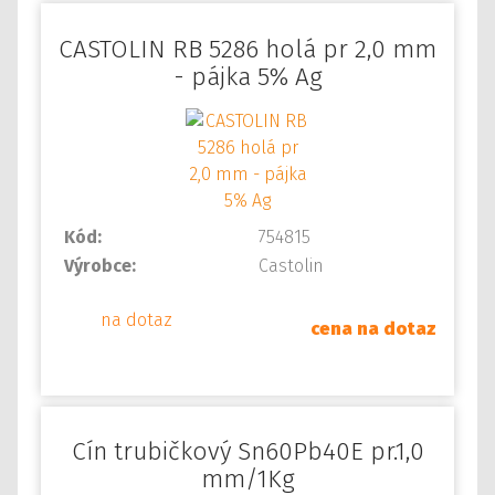
CASTOLIN RB 5286 holá pr 2,0 mm
- pájka 5% Ag
Kód:
754815
Výrobce:
Castolin
na dotaz
cena na dotaz
Cín trubičkový Sn60Pb40E pr.1,0
mm/1Kg