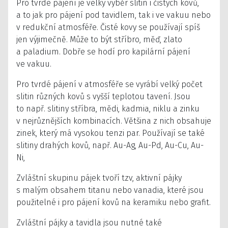
Pro tvrdé pájení je velký výběr slitin i čistých kovů,
a to jak pro pájení pod tavidlem, tak i ve vakuu nebo
v redukční atmosféře. Čisté kovy se používají spíš
jen výjimečně. Může to být stříbro, měď, zlato
a paladium. Dobře se hodí pro kapilární pájení
ve vakuu.
Pro tvrdé pájení v atmosféře se vyrábí velký počet
slitin různých kovů s vyšší teplotou tavení. Jsou
to např. slitiny stříbra, mědi, kadmia, niklu a zinku
v nejrůznějších kombinacích. Většina z nich obsahuje
zinek, který má vysokou tenzi par. Používají se také
slitiny drahých kovů, např. Au-Ag, Au-Pd, Au-Cu, Au-
Ni,
Zvláštní skupinu pájek tvoří tzv, aktivní pájky
s malým obsahem titanu nebo vanadia, které jsou
použitelné i pro pájení kovů na keramiku nebo grafit.
Zvláštní pájky a tavidla jsou nutné také