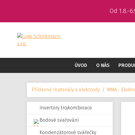
Od 1.8.-
ÚVOD
O NÁS
PRODU
Přídavné materiály a elektrody
MMA - Elektr
Invertory trojkombinace
Bodové svařování
Kondenzátorové svářečky