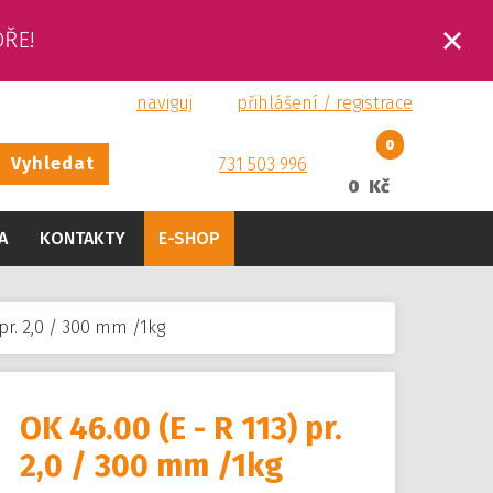
OŘE!
naviguj
přihlášení / registrace
0
Vyhledat
731 503 996
0 Kč
A
KONTAKTY
E-SHOP
 pr. 2,0 / 300 mm /1kg
OK 46.00 (E - R 113) pr.
2,0 / 300 mm /1kg