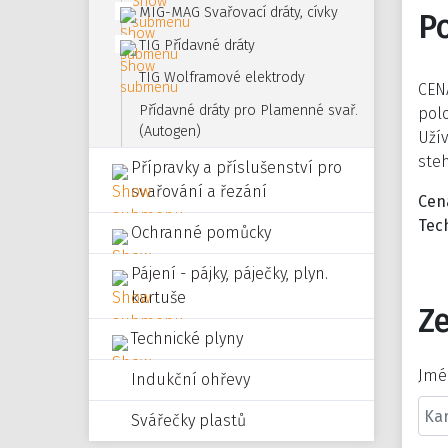
MIG-MAG Svařovací dráty, cívky
P
TIG Přídavné dráty
TIG Wolframové elektrody
CENA
Přídavné dráty pro Plamenné svař.
polo
(Autogen)
Uží
steh
Přípravky a příslušenství pro
svařování a řezání
Cena
Tec
Ochranné pomůcky
Pájení - pájky, páječky, plyn.
kartuše
Ze
Technické plyny
Jmé
Indukční ohřevy
Svářečky plastů