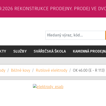
6.9.2026 REKONSTRUKCE PRODEJNY. PRODEJ VE DV
KTY
SLUŽBY
SVÁŘEČSKÁ ŠKOLA
KAMENNÁ PRODEJN
ody
Běžné kovy
Rutilové elektrody
OK 46.00 (E - R 113)