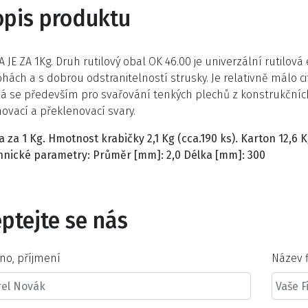
opis produktu
 JE ZA 1Kg. Druh rutilový obal OK 46.00 je univerzální rutilo
hách a s dobrou odstranitelností strusky. Je relativně málo c
vá se především pro svařování tenkých plechů z konstrukčních
ovací a překlenovací svary.
 za 1 Kg. Hmotnost krabičky 2,1 Kg (cca.190 ks). Karton 12,6
hnické parametry: Průměr [mm]: 2,0 Délka [mm]: 300
ptejte se nás
no, příjmení
Název 