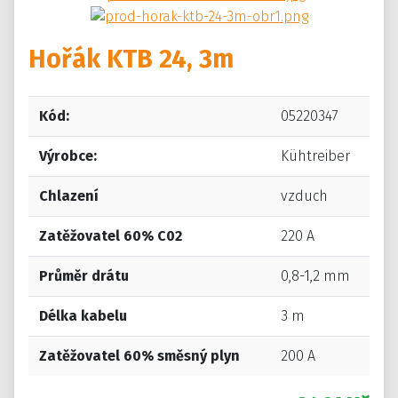
Hořák KTB 24, 3m
Kód:
05220347
Výrobce:
Kühtreiber
Chlazení
vzduch
Zatěžovatel 60% C02
220 A
Průměr drátu
0,8-1,2 mm
Délka kabelu
3 m
Zatěžovatel 60% směsný plyn
200 A