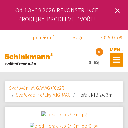
Od 1.8.-6.9.2026 REKONSTRUKCE
ÚVOD
PRODEJNY. PRODEJ VE DVOŘE!
O NÁS
přihlášení
naviguj
731 503 996
PRODUKTY
0
SLUŽBY
0 Kč
SVÁŘEČSKÁ ŠKOLA
Svařování MIG/MAG ("Co2")
KAMENNÁ PRODEJNA
Svařovací hořáky MIG-MAG
Hořák KTB 24, 3m
KONTAKTY
E-SHOP