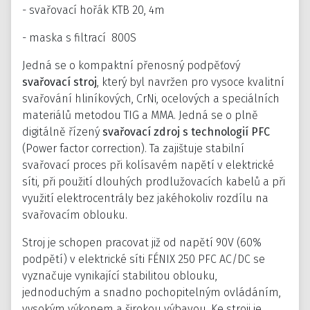
- svařovací hořák KTB 20, 4m
- maska s filtrací 800S
Jedná se o kompaktní přenosný podpěťový
svařovací stroj
, který byl navržen pro vysoce kvalitní
svařování hliníkových, CrNi, ocelových a speciálních
materiálů metodou TIG a MMA. Jedná se o plně
digitálně řízený
svařovací zdroj s technologií PFC
(Power factor correction). Ta zajištuje stabilní
svařovací proces při kolísavém napětí v elektrické
síti, při použití dlouhých prodlužovacích kabelů a při
využití elektrocentrály bez jakéhokoliv rozdílu na
svařovacím oblouku.
Stroj je schopen pracovat již od napětí 90V (60%
podpětí) v elektrické síti FÉNIX 250 PFC AC/DC se
vyznačuje vynikající stabilitou oblouku,
jednoduchým a snadno pochopitelným ovládáním,
vysokým výkonem a širokou výbavou. Ke stroji je