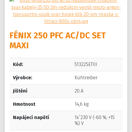
FÉNIX 250 PFC AC/DC SET
MAXI
Kód:
51322SETIII
Výrobce:
Kühtreiber
Jištění
20 A
Hmotnost
14,6 kg
Napájecí napětí
1x˜230 V (-60 %; +15
%) V