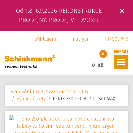
Od 1.8.-6.9.2026 REKONSTRUKCE
ÚVOD
PRODEJNY. PRODEJ VE DVOŘE!
O NÁS
přihlášení
naviguj
731 503 996
PRODUKTY
0
SLUŽBY
0 Kč
SVÁŘEČSKÁ ŠKOLA
Svařování TIG
Svařovací stroje TIG
KAMENNÁ PRODEJNA
Výhodné sety
FÉNIX 250 PFC AC/DC SET MAXI
KONTAKTY
E-SHOP