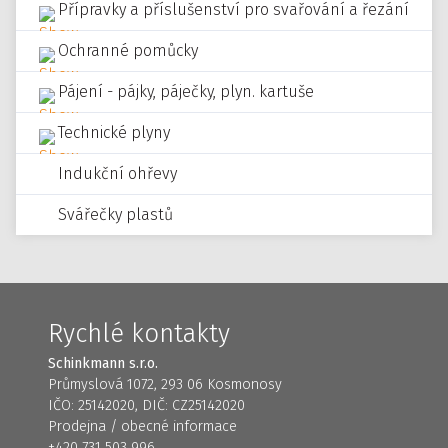
Přípravky a příslušenství pro svařování a řezání
Ochranné pomůcky
Pájení - pájky, páječky, plyn. kartuše
Technické plyny
Indukční ohřevy
Svářečky plastů
Rychlé kontakty
Schinkmann s.r.o.
Průmyslová 1072, 293 06 Kosmonosy
IČO: 25142020, DIČ: CZ25142020
Prodejna / obecné informace
+420 731 503 996