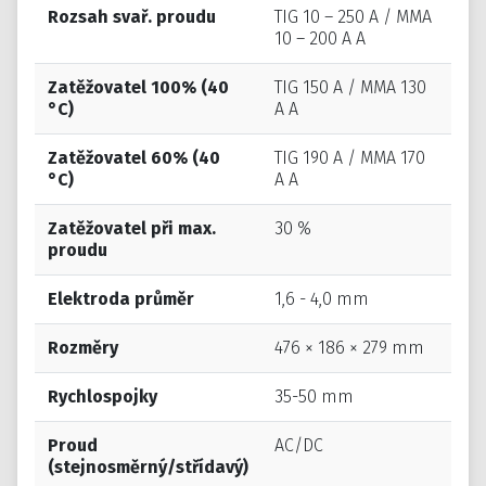
Rozsah svař. proudu
TIG 10 – 250 A / MMA
10 – 200 A A
Zatěžovatel 100% (40
TIG 150 A / MMA 130
°C)
A A
Zatěžovatel 60% (40
TIG 190 A / MMA 170
°C)
A A
Zatěžovatel při max.
30 %
proudu
Elektroda průměr
1,6 - 4,0 mm
Rozměry
476 × 186 × 279 mm
Rychlospojky
35-50 mm
Proud
AC/DC
(stejnosměrný/střídavý)