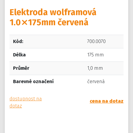
Elektroda wolframová
1.0⨯175mm červená
Kód:
700.0070
Délka
175 mm
Průměr
1,0 mm
Barevné označení
červená
dostupnost na
cena na dotaz
dotaz