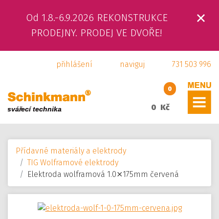
Od 1.8.-6.9.2026 REKONSTRUKCE
ÚVOD
PRODEJNY. PRODEJ VE DVOŘE!
O NÁS
přihlášení
naviguj
731 503 996
PRODUKTY
0
SLUŽBY
0 Kč
SVÁŘEČSKÁ ŠKOLA
Přídavné materiály a elektrody
KAMENNÁ PRODEJNA
TIG Wolframové elektrody
Elektroda wolframová 1.0⨯175mm červená
KONTAKTY
E-SHOP