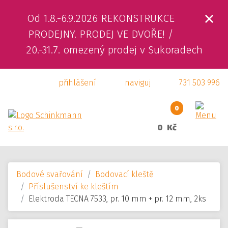
Od 1.8.-6.9.2026 REKONSTRUKCE
ÚVOD
PRODEJNY. PRODEJ VE DVOŘE! /
20.-31.7. omezený prodej v Sukoradech
O NÁS
přihlášení
naviguj
731 503 996
PRODUKTY
SLUŽBY
0
0 Kč
SVÁŘEČSKÁ ŠKOLA
KAMENNÁ PRODEJNA
Bodové svařování
Bodovací kleště
KONTAKTY
Příslušenství ke kleštím
Elektroda TECNA 7533, pr. 10 mm + pr. 12 mm, 2ks
E-SHOP