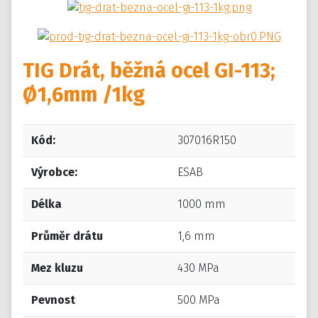
TIG Drát, běžná ocel GI-113;
Ø1,6mm /1kg
Kód:
307016R150
Výrobce:
ESAB
Délka
1000 mm
Průměr drátu
1,6 mm
Mez kluzu
430 MPa
Pevnost
500 MPa