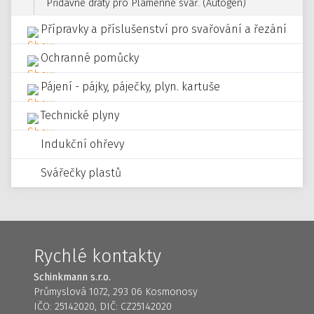
Přídavné dráty pro Plamenné svař. (Autogen)
Přípravky a příslušenství pro svařování a řezání
Ochranné pomůcky
Pájení - pájky, páječky, plyn. kartuše
Technické plyny
Indukční ohřevy
Svářečky plastů
Rychlé kontakty
Schinkmann s.r.o.
Průmyslová 1072, 293 06 Kosmonosy
IČO: 25142020, DIČ: CZ25142020