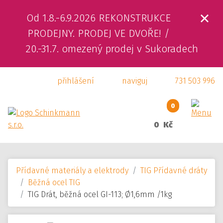
Od 1.8.-6.9.2026 REKONSTRUKCE
ÚVOD
PRODEJNY. PRODEJ VE DVOŘE! /
20.-31.7. omezený prodej v Sukoradech
O NÁS
přihlášení
naviguj
731 503 996
PRODUKTY
SLUŽBY
0
0 Kč
SVÁŘEČSKÁ ŠKOLA
KAMENNÁ PRODEJNA
Přídavné materiály a elektrody
TIG Přídavné dráty
KONTAKTY
Běžná ocel TIG
TIG Drát, běžná ocel GI-113; Ø1,6mm /1kg
E-SHOP