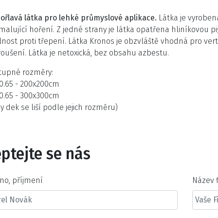
ořlavá látka pro lehké průmyslové aplikace.
Látka je vyrobe
alující hoření. Z jedné strany je látka opatřena hliníkovou p
nost proti třepení. Látka Kronos je obzvláště vhodná pro vert
roušení. Látka je netoxická, bez obsahu azbestu.
tupné rozměry:
50.65 - 200x200cm
50.65 - 300x300cm
y dek se liší podle jejich rozměru)
ptejte se nás
no, příjmení
Název 