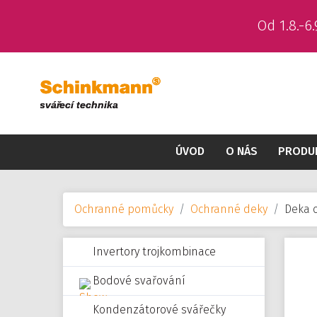
Od 1.8.-
ÚVOD
O NÁS
PRODU
Ochranné pomůcky
Ochranné deky
Deka 
Invertory trojkombinace
Bodové svařování
Kondenzátorové svářečky