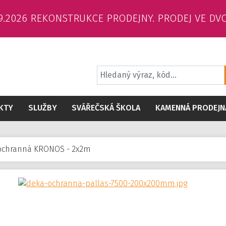
6.9.2026 REKONSTRUKCE PRODEJNY. PRODEJ VE DV
KTY
SLUŽBY
SVÁŘEČSKÁ ŠKOLA
KAMENNÁ PRODEJN
ochranná KRONOS - 2x2m