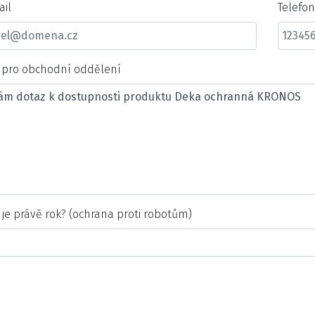
ail
Telefo
t pro obchodní oddělení
 je právě rok? (ochrana proti robotům)