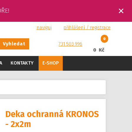
OŘE!
naviguj
přihlášení / registrace
0
Vyhledat
731 503 996
0 Kč
A
KONTAKTY
E-SHOP
Deka ochranná KRONOS
- 2x2m