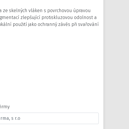
na ze skelných vláken s povrchovou úpravou
igmentací zlepšující protiskluzovou odolnost a
ikální použití jako ochranný závěs při svařování
firmy