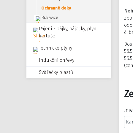
Ochranné deky
Neh
zpom
Rukavice
odol
Pájení - pájky, páječky, plyn.
či b
kartuše
Dos
Technické plyny
56.
56.
Indukční ohřevy
(cen
Svářečky plastů
Ze
Jmé