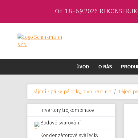
Od 1.8.-6.9.2026 REKONSTRUK
ÚVOD
O NÁS
PRODU
Pájení - pájky, páječky, plyn. kartuše
Pájecí pa
Invertory trojkombinace
Bodové svařování
Kondenzátorové svářečky