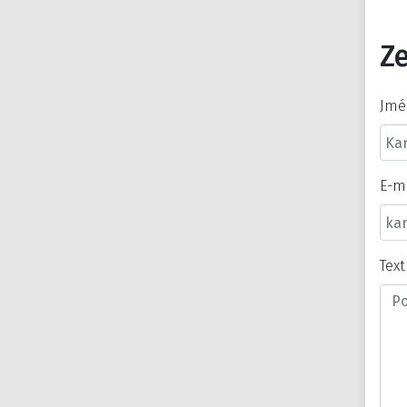
Ze
Jmé
E-m
Tex