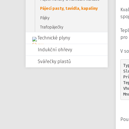
Pájecí pasty, tavidla, kapaliny
Kval
spoj
Pájky
Trafopáječky
Tep
pro 
Technické plyny
Indukční ohřevy
V s
Svářečky plastů
Ty
Sl
Pr
Te
Vh
Mn
Pouz