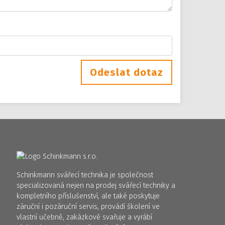
Odeslat dotaz
Schinkmann svářecí technika je společnost
specializovaná nejen na prodej svářecí techniky a
kompletního příslušenství, ale také poskytuje
záruční i pozáruční servis, provádí školení ve
vlastní učebně, zakázkově svařuje a vyrábí