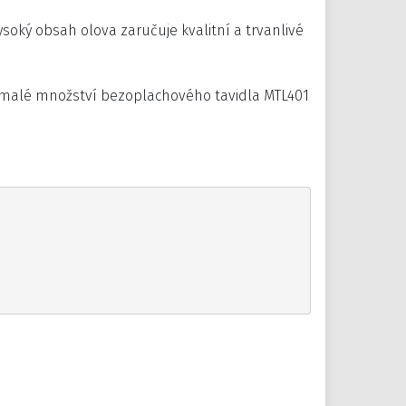
ysoký obsah olova zaručuje kvalitní a trvanlivé
e malé množství bezoplachového tavidla MTL401