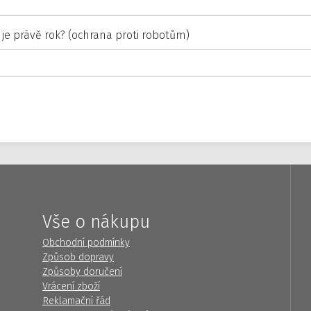
 je právě rok? (ochrana proti robotům)
Vše o nákupu
Obchodní podmínky
Způsob dopravy
Způsoby doručení
Vrácení zboží
Reklamační řád