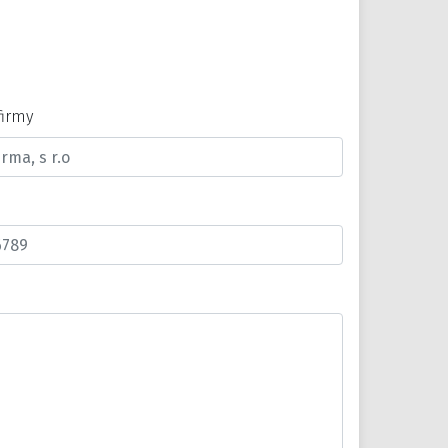
firmy
n