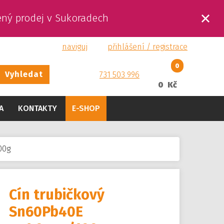
ený prodej v Sukoradech
naviguj
přihlášení / registrace
0
Vyhledat
731 503 996
0 Kč
A
KONTAKTY
E-SHOP
00g
Cín trubičkový
Sn60Pb40E