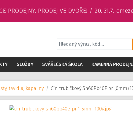
CE PRODEJNY. PRODEJ VE DVOŘE! / 20.-31.7. omez
KTY
SLUŽBY
SVÁŘEČSKÁ ŠKOLA
KAMENNÁ PRODEJN
sty, tavidla, kapaliny
Cín trubičkový Sn60Pb40E pr.1,0mm/1