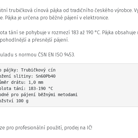
itní trubičková cínová pájka od tradičního českého výrobce. V
e. Pájka je určena pro běžné pájení v elektronice.
lota tání se pohybuje v rozmezí 183 až 190 °C. Pájka obsahuj
pohodlnější a přesnější pájení.
ouladu s normou ČSN EN ISO 9453.
p pájky: Trubičkový cín

ožení slitiny: Sn60Pb40

ůměr drátu: 1,0 mm

plota tání: 183-190 °C

odné pro pájení běžnými metodami

ožství 100 g
e pro profesionální použití, prodej na IČ!