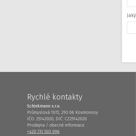
Jaký
Rychlé kontakty
Schinkmann s.r.o.
Průmyslová 1072, 293 06 Kosmonosy
IČO: 25142020, DIČ: CZ25142020
Prodejna / obecné informace
+420 731 503 996