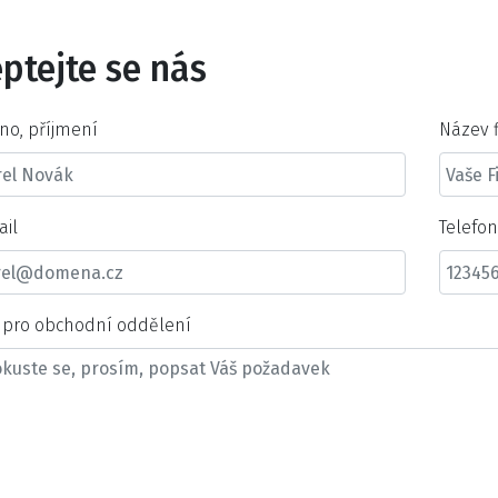
ptejte se nás
no, příjmení
Název 
ail
Telefo
t pro obchodní oddělení