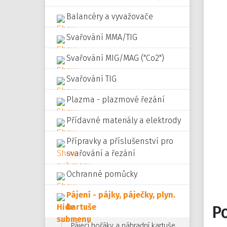
Balancéry a vyvažovače
Svařování MMA/TIG
Svařování MIG/MAG ("Co2")
Svařování TIG
Plazma - plazmové řezání
Přídavné materiály a elektrody
Přípravky a příslušenství pro
svařování a řezání
Ochranné pomůcky
Pájení - pájky, páječky, plyn.
kartuše
P
Pájecí hořáky a náhradní kartuše