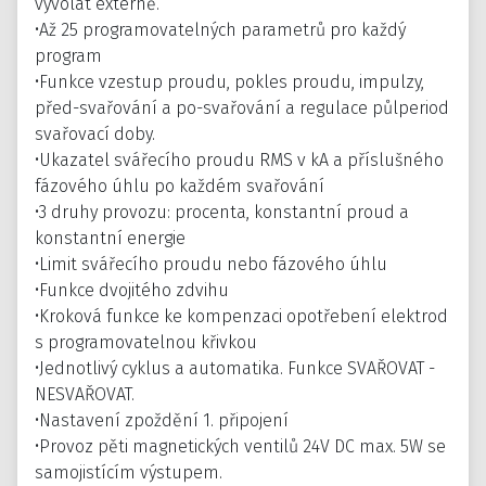
vyvolat externě.
•Až 25 programovatelných parametrů pro každý
program
•Funkce vzestup proudu, pokles proudu, impulzy,
před-svařování a po-svařování a regulace půlperiod
svařovací doby.
•Ukazatel svářecího proudu RMS v kA a příslušného
fázového úhlu po každém svařování
•3 druhy provozu: procenta, konstantní proud a
konstantní energie
•Limit svářecího proudu nebo fázového úhlu
•Funkce dvojitého zdvihu
•Kroková funkce ke kompenzaci opotřebení elektrod
s programovatelnou křivkou
•Jednotlivý cyklus a automatika. Funkce SVAŘOVAT -
NESVAŘOVAT.
•Nastavení zpoždění 1. připojení
•Provoz pěti magnetických ventilů 24V DC max. 5W se
samojistícím výstupem.