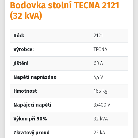
Bodovka stolní TECNA 2121
(32 kVA)
Kód:
2121
Výrobce:
TECNA
Jištění
63 A
Napětí naprázdno
4,4 V
Hmotnost
165 kg
Napájecí napětí
3x400 V
Výkon při 50%
32 kVA
Zkratový proud
23 kA