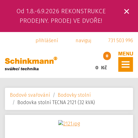
Od 1.8.-6.9.2026 REKONSTRUKCE
ÚVOD
PRODEJNY. PRODEJ VE DVOŘE!
O NÁS
přihlášení
naviguj
731 503 996
PRODUKTY
0
SLUŽBY
0 Kč
SVÁŘEČSKÁ ŠKOLA
Bodové svařování
Bodovky stolní
KAMENNÁ PRODEJNA
Bodovka stolní TECNA 2121 (32 kVA)
KONTAKTY
E-SHOP