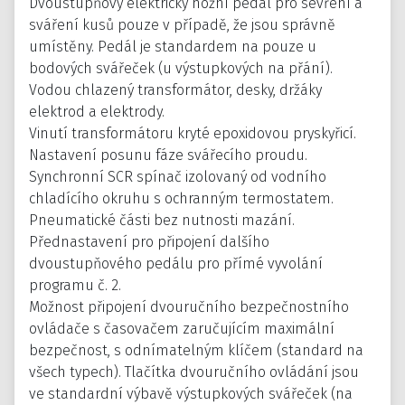
Dvoustupňový elektrický nožní pedál pro sevření a
sváření kusů pouze v případě, že jsou správně
umístěny. Pedál je standardem na pouze u
bodových svářeček (u výstupkových na přání).
Vodou chlazený transformátor, desky, držáky
elektrod a elektrody.
Vinutí transformátoru kryté epoxidovou pryskyřicí.
Nastavení posunu fáze svářecího proudu.
Synchronní SCR spínač izolovaný od vodního
chladícího okruhu s ochranným termostatem.
Pneumatické části bez nutnosti mazání.
Přednastavení pro připojení dalšího
dvoustupňového pedálu pro přímé vyvolání
programu č. 2.
Možnost připojení dvouručního bezpečnostního
ovládače s časovačem zaručujícím maximální
bezpečnost, s odnímatelným klíčem (standard na
všech typech). Tlačítka dvouručního ovládání jsou
ve standardní výbavě výstupkových svářeček (na