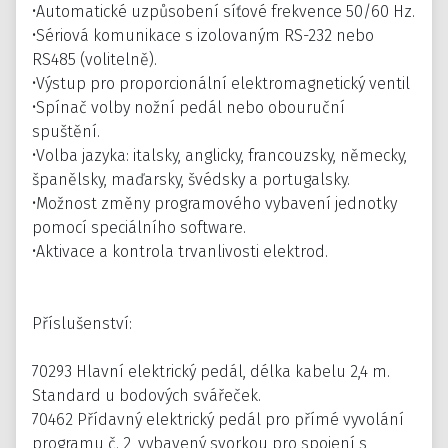
•Automatické uzpůsobení síťové frekvence 50/60 Hz.
•Sériová komunikace s izolovaným RS-232 nebo
RS485 (volitelně).
•Výstup pro proporcionální elektromagnetický ventil
•Spínač volby nožní pedál nebo obouruční
spuštění.
•Volba jazyka: italsky, anglicky, francouzsky, německy,
španělsky, maďarsky, švédsky a portugalsky.
•Možnost změny programového vybavení jednotky
pomocí speciálního software.
•Aktivace a kontrola trvanlivosti elektrod.
Příslušenství:
70293 Hlavní elektrický pedál, délka kabelu 2,4 m.
Standard u bodových svářeček.
70462 Přídavný elektrický pedál pro přímé vyvolání
programu č. 2, vybavený svorkou pro spojení s