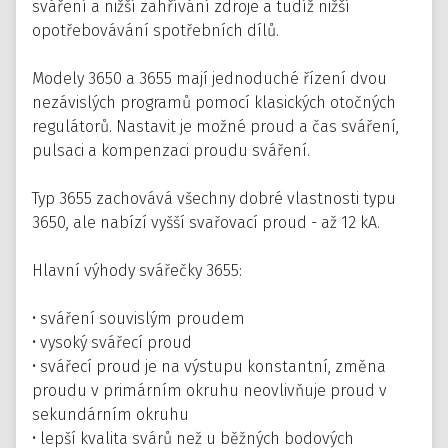
sváření a nižší zahřívání zdroje a tudíž nižší
opotřebovávání spotřebních dílů.
Modely 3650 a 3655 mají jednoduché řízení dvou
nezávislých programů pomocí klasických otočných
regulátorů. Nastavit je možné proud a čas sváření,
pulsaci a kompenzaci proudu sváření.
Typ 3655 zachovává všechny dobré vlastnosti typu
3650, ale nabízí vyšší svařovací proud - až 12 kA.
Hlavní výhody svářečky 3655:
• sváření souvislým proudem
• vysoký svářecí proud
• svářecí proud je na výstupu konstantní, změna
proudu v primárním okruhu neovlivňuje proud v
sekundárním okruhu
• lepší kvalita svárů než u běžných bodových