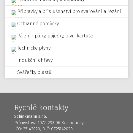
Přípravky a příslušenství pro svařování a řezání
Ochranné pomůcky
Pájení - pájky, páječky, plyn. kartuše
Technické plyny
Indukční ohřevy
Svářečky plastů
Rychlé kontakty
Schinkmann s.r.o.
Průmyslová 1072, 293 06 Kosmonosy
IČO: 25142020, DIČ: CZ25142020