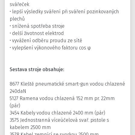
svářeček
• lepší výsledky sváření při sváření pozinkovaných
plechů
• snížená spotřeba stroje
• delší životnost elektrod
• vyvážení odběru proudu ze sítě
• vylepšení výkonového faktoru cos φ
Sestava stroje obsahuje:
8677 Kleště pneumatické smart-gun vodou chlazené
240daN
5127 Ramena vodou chlazená 152 mm pr. 22mm
(pár)
3454 Kabely vodou chlazené 2400 mm (pár)
3575 Jednostranná víceúčelová svař. pistole s
kabelem 2500 mm
3578 Kabel zemnící se svorkou 2500 mm