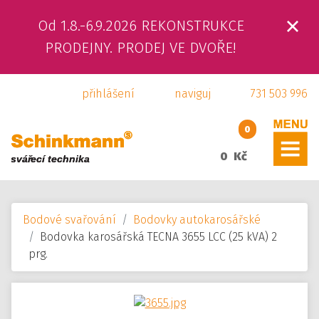
Od 1.8.-6.9.2026 REKONSTRUKCE
ÚVOD
PRODEJNY. PRODEJ VE DVOŘE!
O NÁS
přihlášení
naviguj
731 503 996
PRODUKTY
0
SLUŽBY
0 Kč
SVÁŘEČSKÁ ŠKOLA
Bodové svařování
Bodovky autokarosářské
KAMENNÁ PRODEJNA
Bodovka karosářská TECNA 3655 LCC (25 kVA) 2
prg.
KONTAKTY
E-SHOP