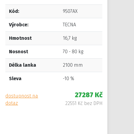
Kód:
9507AX
Výrobce:
TECNA
Hmotnost
16,7 kg
Nosnost
70 - 80 kg
Délka lanka
2100 mm
Sleva
-10 %
27287 Kč
dostupnost na
dotaz
22551 Kč bez DPH