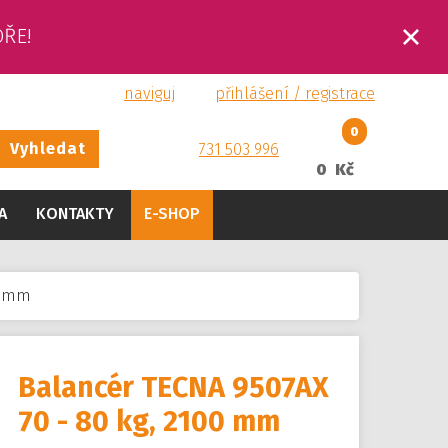
OŘE!
naviguj
přihlášení / registrace
0
Vyhledat
731 503 996
0 Kč
A
KONTAKTY
E-SHOP
00 mm
Balancér TECNA 9507AX
70 - 80 kg, 2100 mm