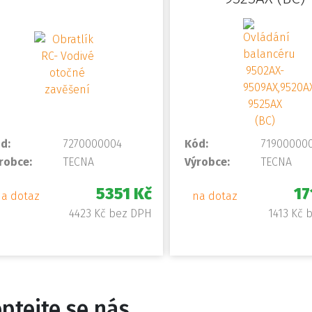
d:
7270000004
Kód:
71900000
robce:
TECNA
Výrobce:
TECNA
5351 Kč
17
na dotaz
na dotaz
4423 Kč bez DPH
1413 Kč 
ptejte se nás