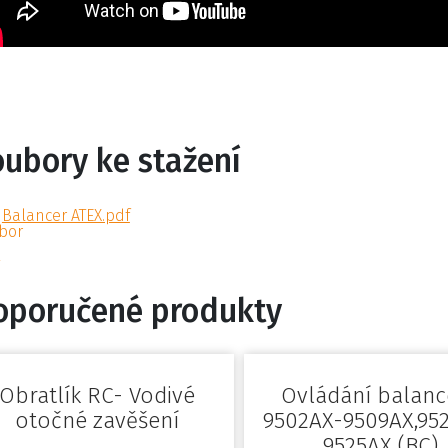
oubory ke stažení
Balancer ATEX.pdf
oporučené produkty
Obratlík RC- Vodivé
Ovládání balanc
otočné zavěšení
9502AX-9509AX,95
9525AX (BC)