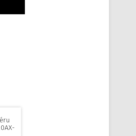
éru
20AX-