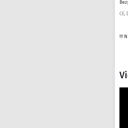
Bezp
CE, 
!!!
V