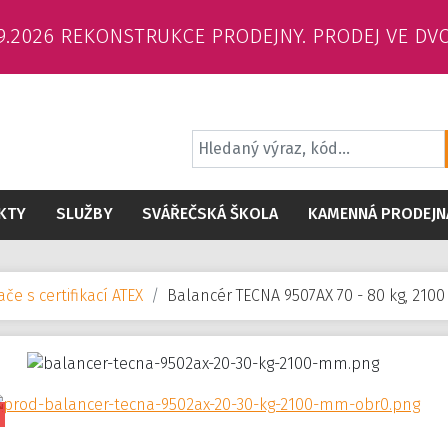
6.9.2026 REKONSTRUKCE PRODEJNY. PRODEJ VE DV
KTY
SLUŽBY
SVÁŘEČSKÁ ŠKOLA
KAMENNÁ PRODEJN
če s certifikací ATEX
Balancér TECNA 9507AX 70 - 80 kg, 21