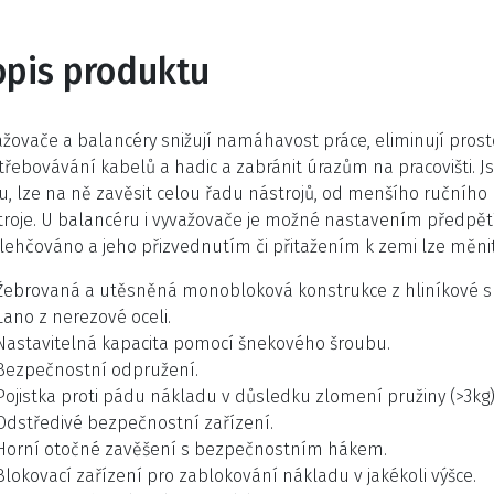
opis produktu
žovače a balancéry snižují namáhavost práce, eliminují prostoj
řebovávání kabelů a hadic a zabránit úrazům na pracovišti. Jso
u, lze na ně zavěsit celou řadu nástrojů, od menšího ručního 
roje. U balancéru i vyvažovače je možné nastavením předpětí
lehčováno a jeho přizvednutím či přitažením k zemi lze měnit
Žebrovaná a utěsněná monobloková konstrukce z hliníkové sli
Lano z nerezové oceli.
Nastavitelná kapacita pomocí šnekového šroubu.
Bezpečnostní odpružení.
Pojistka proti pádu nákladu v důsledku zlomení pružiny (>3kg)
Odstředivé bezpečnostní zařízení.
Horní otočné zavěšení s bezpečnostním hákem.
Blokovací zařízení pro zablokování nákladu v jakékoli výšce.