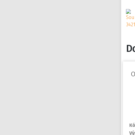
D
O
Kó
Vý