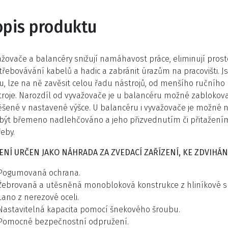
opis produktu
žovače a balancéry snižují namáhavost práce, eliminují prostoj
řebovávání kabelů a hadic a zabránit úrazům na pracovišti. Jso
u, lze na ně zavěsit celou řadu nástrojů, od menšího ručního 
troje. Narozdíl od vyvažovače je u balancéru možné zablokov
šené v nastavené výšce. U balancéru i vyvažovače je možné na
být břemeno nadlehčováno a jeho přizvednutím či přitažením
eby.
 NENÍ URČEN JAKO NÁHRADA ZA ZVEDACÍ ZAŘÍZENÍ, KE ZDVIHÁN
Pogumovaná ochrana.
Žebrovaná a utěsněná monobloková konstrukce z hliníkové sli
Lano z nerezové oceli.
Nastavitelná kapacita pomocí šnekového šroubu.
Pomocné bezpečnostní odpružení.