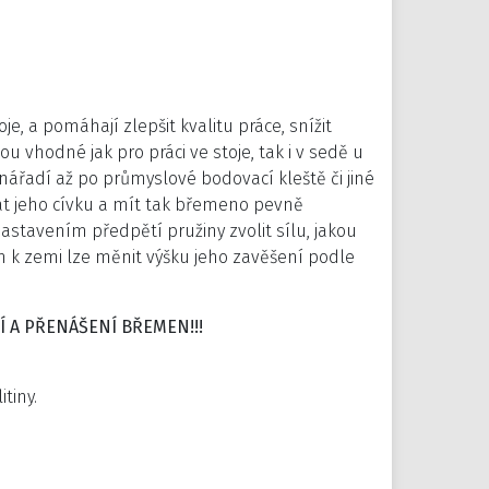
e, a pomáhají zlepšit kvalitu práce, snížit
u vhodné jak pro práci ve stoje, tak i v sedě u
nářadí až po průmyslové bodovací kleště či jiné
at jeho cívku a mít tak břemeno pevně
stavením předpětí pružiny zvolit sílu, jakou
 k zemi lze měnit výšku jeho zavěšení podle
Í A PŘENÁŠENÍ BŘEMEN!!!
tiny.