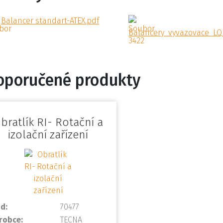
Balancer standart-ATEX.pdf
Balancery_vyvazovace_LQ_
oporučené produkty
bratlík RI- Rotační a
izolační zařízení
d:
70477
robce:
TECNA