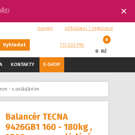
OŘE!
naviguj
přihlášení / registrace
0
Vyhledat
731 503 996
0 Kč
A
KONTAKTY
E-SHOP
0 mm - s ovládáním
Balancér TECNA
9426GB1 160 - 180kg ,