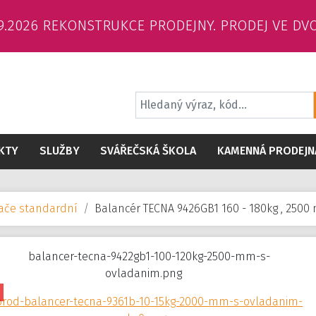
6.9.2026 REKONSTRUKCE PRODEJNY. PRODEJ VE DV
KTY
SLUŽBY
SVÁŘEČSKÁ ŠKOLA
KAMENNÁ PRODEJN
vače standardní
Balancér TECNA 9426GB1 160 - 180kg , 250