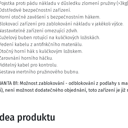
Pojistka proti pádu nákladu v důsledku zlomení pružiny (>3kg)
Odstředivé bezpečnostní zařízení.
Horní otočné zavěšení s bezpečnostním hákem.
Blokovací zařízení pro zablokování nákladu v jakékoli výšce.
Nastavitelné zařízení omezující zdvih.
Kuželový buben rotující na kuličkových ložiskách.
Vedení kabelu z antifrikčního materiálu.
Otočný horní hák s kuličkovým ložiskem.
Zarovnání horního háčku.
Viditelný kabel pro kontrolu.
Sestava inertního pružinového bubnu.
IANTA B1: Možnost zablokování - odblokování z podlahy s ma
i),
není možnost dodatečného objednání, toto zařízení je již
idea produktu