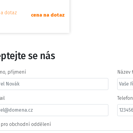
na dotaz
cena na dotaz
ptejte se nás
no, příjmení
Název 
ail
Telefo
t pro obchodní oddělení