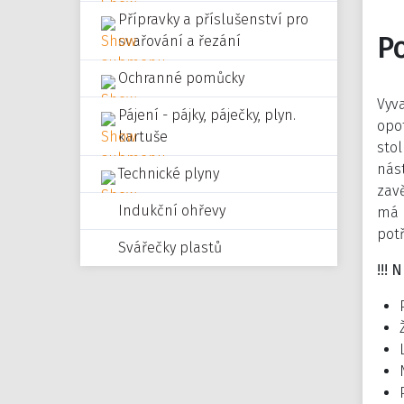
Přípravky a příslušenství pro
P
svařování a řezání
Ochranné pomůcky
Vyva
Pájení - pájky, páječky, plyn.
opot
kartuše
stol
nás
Technické plyny
zavě
Indukční ohřevy
má 
potř
Svářečky plastů
!!!