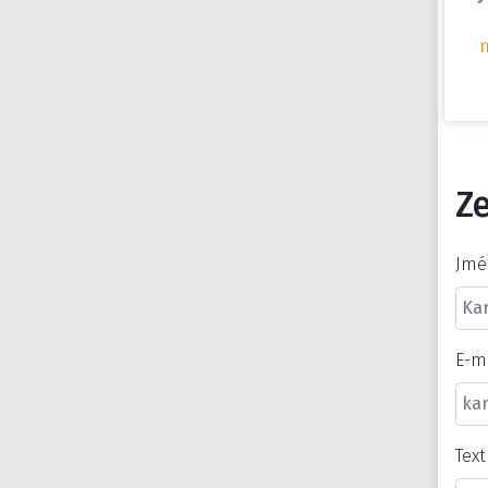
Ze
Jmé
E-m
Tex