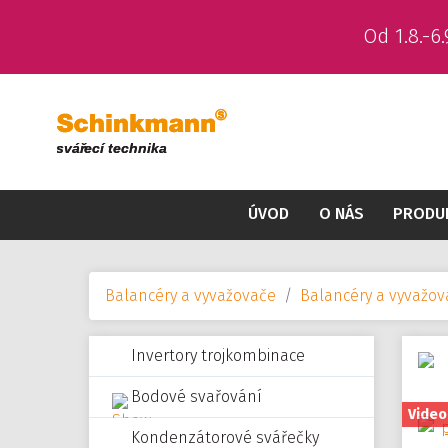
Od 1.8.-
ÚVOD
O NÁS
PRODU
Balancéry a vyvažovače
Balancéry a vyvažo
Invertory trojkombinace
Bodové svařování
Video
Kondenzátorové svářečky