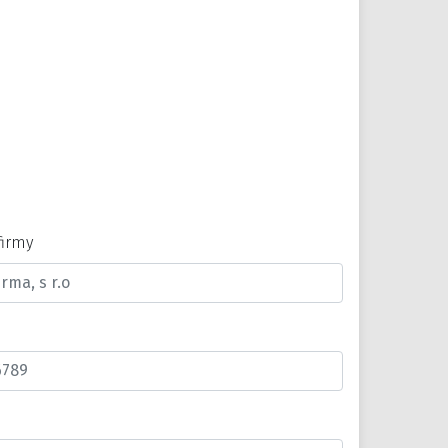
firmy
n