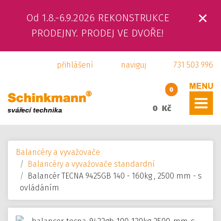
Od 1.8.-6.9.2026 REKONSTRUKCE
ÚVOD
PRODEJNY. PRODEJ VE DVOŘE!
O NÁS
přihlášení
naviguj
731 503 996
PRODUKTY
0
SLUŽBY
0 Kč
SVÁŘEČSKÁ ŠKOLA
Balancéry a vyvažovače
KAMENNÁ PRODEJNA
Balancéry a vyvažovače standardní
Balancér TECNA 9425GB 140 - 160kg , 2500 mm - s
KONTAKTY
ovládáním
E-SHOP