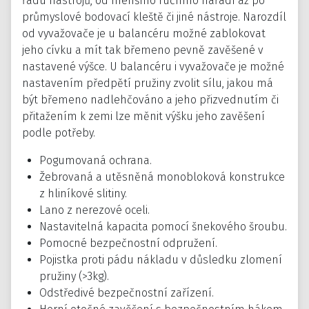
řadu nástrojů, od menšího ručního nářadí až po
průmyslové bodovací kleště či jiné nástroje. Narozdíl
od vyvažovače je u balancéru možné zablokovat
jeho cívku a mít tak břemeno pevně zavěšené v
nastavené výšce. U balancéru i vyvažovače je možné
nastavením předpětí pružiny zvolit sílu, jakou má
být břemeno nadlehčováno a jeho přizvednutím či
přitažením k zemi lze měnit výšku jeho zavěšení
podle potřeby.
Pogumovaná ochrana.
Žebrovaná a utěsněná monobloková konstrukce
z hliníkové slitiny.
Lano z nerezové oceli.
Nastavitelná kapacita pomocí šnekového šroubu.
Pomocné bezpečnostní odpružení.
Pojistka proti pádu nákladu v důsledku zlomení
pružiny (>3kg).
Odstředivé bezpečnostní zařízení.