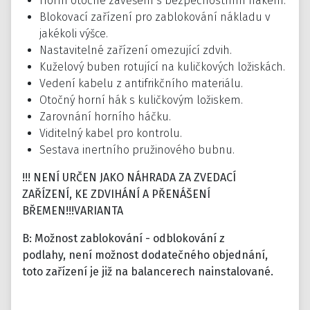
Horní otočné zavěšení s bezpečnostním hákem.
Blokovací zařízení pro zablokování nákladu v
jakékoli výšce.
Nastavitelné zařízení omezující zdvih.
Kuželový buben rotující na kuličkových ložiskách.
Vedení kabelu z antifrikčního materiálu.
Otočný horní hák s kuličkovým ložiskem.
Zarovnání horního háčku.
Viditelný kabel pro kontrolu.
Sestava inertního pružinového bubnu.
!!! NENÍ URČEN JAKO NÁHRADA ZA ZVEDACÍ
ZAŘÍZENÍ, KE ZDVIHÁNÍ A PŘENÁŠENÍ
BŘEMEN!!!
VARIANTA
B: Možnost zablokování - odblokování z
podlahy,
není možnost dodatečného objednání,
toto zařízení je již na balancerech nainstalované.