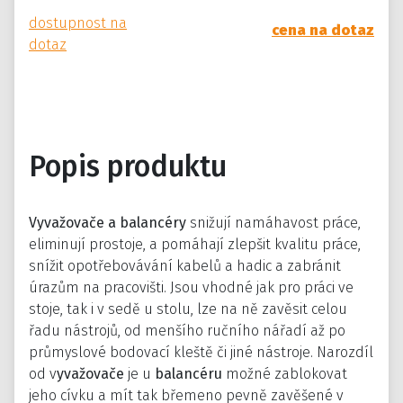
dostupnost na
cena na dotaz
dotaz
Popis produktu
Vyvažovače a balancéry
snižují namáhavost práce,
eliminují prostoje, a pomáhají zlepšit kvalitu práce,
snížit opotřebovávání kabelů a hadic a zabránit
úrazům na pracovišti. Jsou vhodné jak pro práci ve
stoje, tak i v sedě u stolu, lze na ně zavěsit celou
řadu nástrojů, od menšího ručního nářadí až po
průmyslové bodovací kleště či jiné nástroje. Narozdíl
od v
yvažovače
je u
balancéru
možné zablokovat
jeho cívku a mít tak břemeno pevně zavěšené v