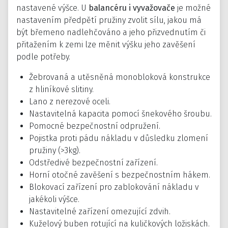
nastavené výšce. U
balancéru i vyvažovače
je možné
nastavením předpětí pružiny zvolit sílu, jakou má
být břemeno nadlehčováno a jeho přizvednutím či
přitažením k zemi lze měnit výšku jeho zavěšení
podle potřeby.
Žebrovaná a utěsněná monobloková konstrukce
z hliníkové slitiny.
Lano z nerezové oceli.
Nastavitelná kapacita pomocí šnekového šroubu.
Pomocné bezpečnostní odpružení.
Pojistka proti pádu nákladu v důsledku zlomení
pružiny (>3kg).
Odstředivé bezpečnostní zařízení.
Horní otočné zavěšení s bezpečnostním hákem.
Blokovací zařízení pro zablokování nákladu v
jakékoli výšce.
Nastavitelné zařízení omezující zdvih.
Kuželový buben rotující na kuličkových ložiskách.