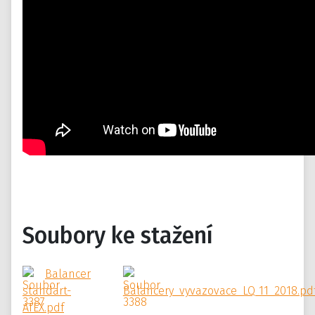
Soubory ke stažení
Balancer
standart-
Balancery_vyvazovace_LQ_11_2018.pd
ATEX.pdf