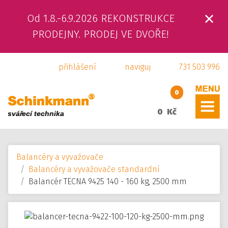
Od 1.8.-6.9.2026 REKONSTRUKCE
ÚVOD
PRODEJNY. PRODEJ VE DVOŘE!
O NÁS
přihlášení
naviguj
731 503 996
PRODUKTY
0
SLUŽBY
0 Kč
SVÁŘEČSKÁ ŠKOLA
Balancéry a vyvažovače
KAMENNÁ PRODEJNA
Balancéry a vyvažovače standardní
Balancér TECNA 9425 140 - 160 kg, 2500 mm
KONTAKTY
E-SHOP