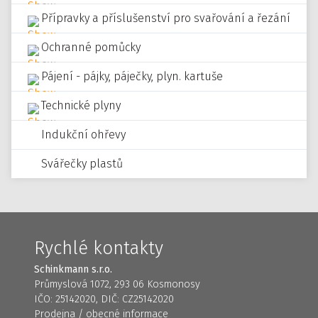
Přípravky a příslušenství pro svařování a řezání
Ochranné pomůcky
Pájení - pájky, páječky, plyn. kartuše
Technické plyny
Indukční ohřevy
Svářečky plastů
Rychlé kontakty
Schinkmann s.r.o.
Průmyslová 1072, 293 06 Kosmonosy
IČO: 25142020, DIČ: CZ25142020
Prodejna / obecné informace