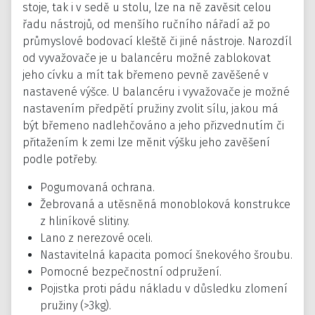
stoje, tak i v sedě u stolu, lze na ně zavěsit celou
řadu nástrojů, od menšího ručního nářadí až po
průmyslové bodovací kleště či jiné nástroje. Narozdíl
od vyvažovače je u balancéru možné zablokovat
jeho cívku a mít tak břemeno pevně zavěšené v
nastavené výšce. U balancéru i vyvažovače je možné
nastavením předpětí pružiny zvolit sílu, jakou má
být břemeno nadlehčováno a jeho přizvednutím či
přitažením k zemi lze měnit výšku jeho zavěšení
podle potřeby.
Pogumovaná ochrana.
Žebrovaná a utěsněná monobloková konstrukce
z hliníkové slitiny.
Lano z nerezové oceli.
Nastavitelná kapacita pomocí šnekového šroubu.
Pomocné bezpečnostní odpružení.
Pojistka proti pádu nákladu v důsledku zlomení
pružiny (>3kg).