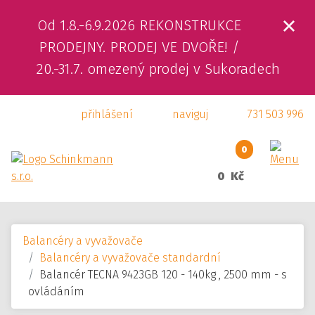
Od 1.8.-6.9.2026 REKONSTRUKCE
ÚVOD
PRODEJNY. PRODEJ VE DVOŘE! /
20.-31.7. omezený prodej v Sukoradech
O NÁS
přihlášení
naviguj
731 503 996
PRODUKTY
SLUŽBY
0
0 Kč
SVÁŘEČSKÁ ŠKOLA
KAMENNÁ PRODEJNA
Balancéry a vyvažovače
KONTAKTY
Balancéry a vyvažovače standardní
Balancér TECNA 9423GB 120 - 140kg , 2500 mm - s
E-SHOP
ovládáním