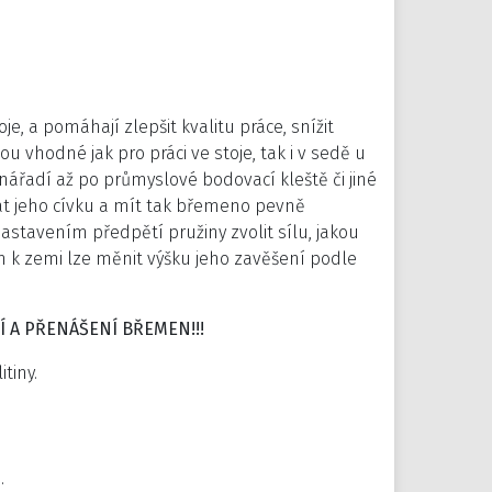
e, a pomáhají zlepšit kvalitu práce, snížit
u vhodné jak pro práci ve stoje, tak i v sedě u
nářadí až po průmyslové bodovací kleště či jiné
at jeho cívku a mít tak břemeno pevně
stavením předpětí pružiny zvolit sílu, jakou
 k zemi lze měnit výšku jeho zavěšení podle
Í A PŘENÁŠENÍ BŘEMEN!!!
tiny.
.