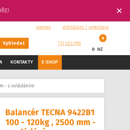
OŘE!
naviguj
přihlášení / registrace
0
Vyhledat
731 503 996
0 Kč
A
KONTAKTY
E-SHOP
mm - s ovládáním
Balancér TECNA 9422B1
100 - 120kg , 2500 mm -