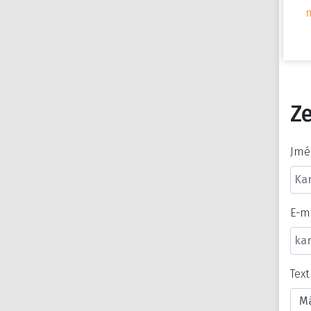
Ze
Jmé
E-m
Tex