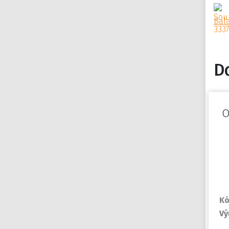
Bal
D
O
Kó
Vý