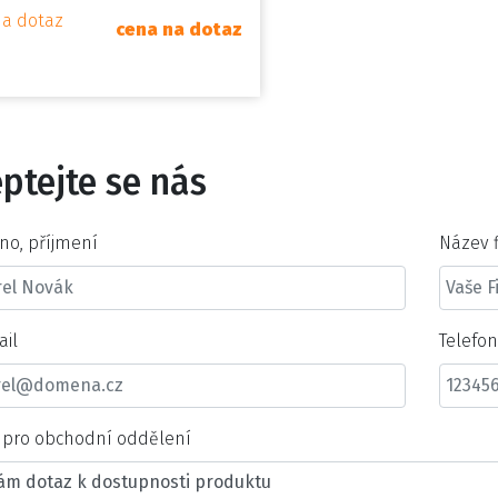
na dotaz
cena na dotaz
ptejte se nás
no, příjmení
Název 
ail
Telefo
t pro obchodní oddělení