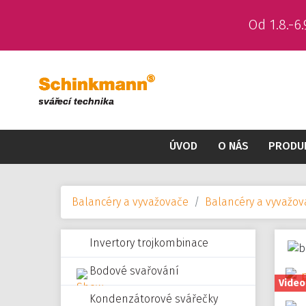
Od 1.8.-
ÚVOD
O NÁS
PRODU
Balancéry a vyvažovače
Balancéry a vyvažo
Invertory trojkombinace
Bodové svařování
Video
Kondenzátorové svářečky