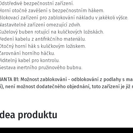
Odstředivé bezpečnostní zařízení.
Horní otočné zavěšení s bezpečnostním hákem.
Blokovací zařízení pro zablokování nákladu v jakékoli výšce.
Nastavitelné zařízení omezující zdvih.
Kuželový buben rotující na kuličkových ložiskách.
Vedení kabelu z antifrikčního materiálu.
Otočný horní hák s kuličkovým ložiskem.
Zarovnání horního háčku.
Viditelný kabel pro kontrolu.
Sestava inertního pružinového bubnu.
IANTA B1: Možnost zablokování - odblokování z podlahy s ma
i),
není možnost dodatečného objednání, toto zařízení je již
idea produktu