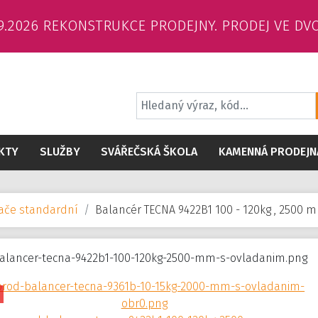
6.9.2026 REKONSTRUKCE PRODEJNY. PRODEJ VE DV
KTY
SLUŽBY
SVÁŘEČSKÁ ŠKOLA
KAMENNÁ PRODEJN
vače standardní
Balancér TECNA 9422B1 100 - 120kg , 2500 