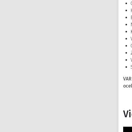
VAR
ocel
V