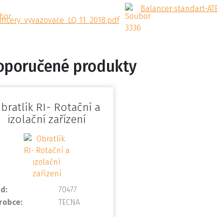
Balancer standart-AT
ancery_vyvazovace_LQ_11_2018.pdf
oporučené produkty
bratlík RI- Rotační a
izolační zařízení
d:
70477
robce:
TECNA