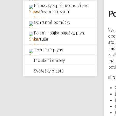
Přípravky a příslušenství pro
P
svařování a řezání
Ochranné pomůcky
Vyva
Pájení - pájky, páječky, plyn.
opot
kartuše
stol
nás
Technické plyny
zavě
Indukční ohřevy
má 
potř
Svářečky plastů
!!!