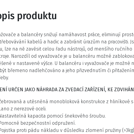
opis produktu
žovače a balancéry snižují namáhavost práce, eliminují prostoj
řebovávání kabelů a hadic a zabránit úrazům na pracovišti. Jso
u, lze na ně zavěsit celou řadu nástrojů, od menšího ručního 
troje. Narozdíl od vyvažovače je u balancéru možné zablokov
šené v nastavené výšce. U balancéru i vyvažovače je možné na
být břemeno nadlehčováno a jeho přizvednutím či přitažením
eby.
 NENÍ URČEN JAKO NÁHRADA ZA ZVEDACÍ ZAŘÍZENÍ, KE ZDVIHÁN
Žebrovaná a utěsněná monobloková konstrukce z hliníkové sli
Lano z nerezové oceli.
Nastavitelná kapacita pomocí šnekového šroubu.
Pomocné bezpečnostní odpružení.
Pojistka proti pádu nákladu v důsledku zlomení pružiny (>3kg)