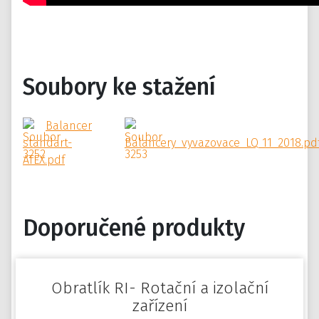
Soubory ke stažení
Balancer
standart-
Balancery_vyvazovace_LQ_11_2018.pd
ATEX.pdf
Doporučené produkty
Obratlík RI- Rotační a izolační
zařízení