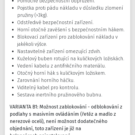
Pomocné bezpečnostní odpružení.
Pojistka proti pádu nákladu v důsledku zlomení
pružiny (>3kg).
Odstředivé bezpečnostní zařízení.
Horní otočné zavěšení s bezpečnostním hákem.
Blokovací zařízení pro zablokování nákladu v
jakékoli výšce.
Nastavitelné zařízení omezující zdvih.
Kuželový buben rotující na kuličkových ložiskách.
Vedení kabelu z antifrikčního materiálu.
Otočný horní hák s kuličkovým ložiskem.
Zarovnání horního háčku.
Viditelný kabel pro kontrolu.
Sestava inertního pružinového bubnu.
VARIANTA B1: Možnost zablokování - odblokování z
podlahy s masivním ovládáním (řetěz a madlo z
nerezové oceli),
není možnost dodatečného
objednání, toto zařízení je již na