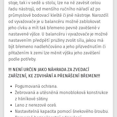
stoje, tak i v sedě u stolu, lze na ně zavěsit celou
řadu nástrojů, od menšího ručního nářadí až po
průmyslové bodovací kleště či jiné nástroje. Narozdíl
od vyvažovače je u balancéru možné zablokovat
jeho cívku a mít tak břemeno pevně zavěšené v
nastavené výšce. U balancéru i vyvažovače je možné
nastavením předpětí pružiny zvolit sílu, jakou má
být břemeno nadlehčováno a jeho přizvednutím či
přitažením k zemi lze měnit výšku jeho zavěšení
podle potřeby.
!!! NENÍ URČEN JAKO NÁHRADA ZA ZVEDACÍ
ZAŘÍZENÍ, KE ZDVIHÁNÍ A PŘENÁŠENÍ BŘEMEN!!!
Pogumovaná ochrana.
Žebrovaná a utěsněná monobloková konstrukce
z hliníkové slitiny.
Lano z nerezové oceli.
Nastavitelná kapacita pomocí šnekového šroubu.