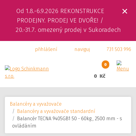
Od 1.8.-6.9.2026 REKONSTRUKCE
ÚVOD
PRODEJNY. PRODEJ VE DVOŘE! /
20.-31.7. omezený prodej v Sukoradech
O NÁS
přihlášení
naviguj
731 503 996
PRODUKTY
SLUŽBY
0
0 Kč
SVÁŘEČSKÁ ŠKOLA
KAMENNÁ PRODEJNA
Balancéry a vyvažovače
KONTAKTY
Balancéry a vyvažovače standardní
Balancér TECNA 9405GB1 50 - 60kg , 2500 mm - s
E-SHOP
ovládáním