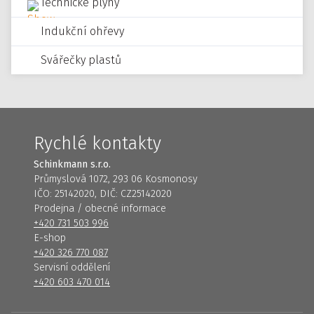
Technické plyny
Indukční ohřevy
Svářečky plastů
Rychlé kontakty
Schinkmann s.r.o.
Průmyslová 1072, 293 06 Kosmonosy
IČO: 25142020, DIČ: CZ25142020
Prodejna / obecné informace
+420 731 503 996
E-shop
+420 326 770 087
Servisní oddělení
+420 603 470 014