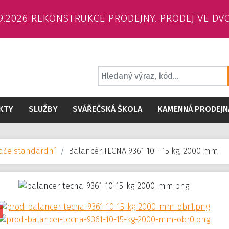
6.9.2026 REKONSTRUKCE PRODEJNY. PRODEJ VE DV
KTY
SLUŽBY
SVÁŘEČSKÁ ŠKOLA
KAMENNÁ PRODEJN
vače standardní
Balancér TECNA 9361 10 - 15 kg, 2000 mm