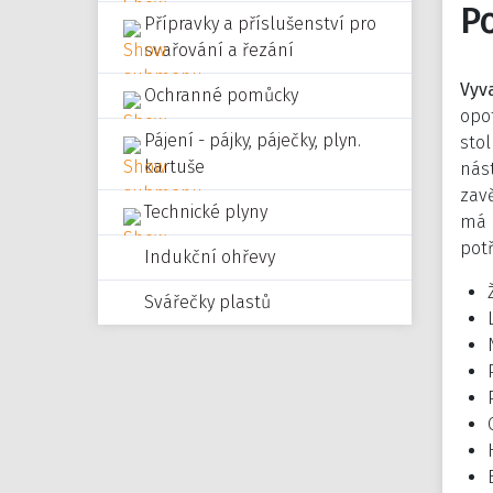
P
Přípravky a příslušenství pro
svařování a řezání
Vyv
Ochranné pomůcky
opot
Pájení - pájky, páječky, plyn.
stol
kartuše
nást
zav
Technické plyny
má 
potř
Indukční ohřevy
Svářečky plastů