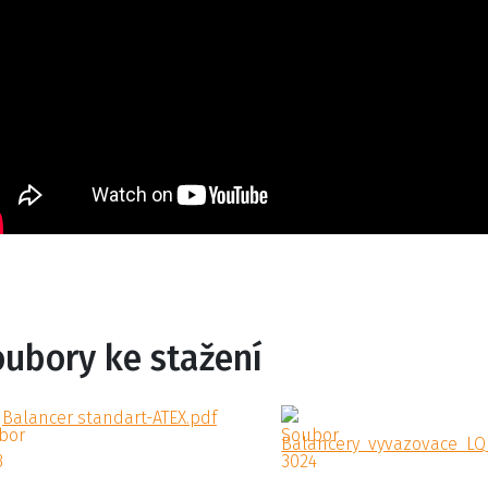
oubory ke stažení
Balancer standart-ATEX.pdf
Balancery_vyvazovace_LQ_