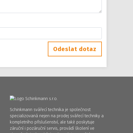
Odeslat dotaz
Schinkmann svářecí technika je společnost
specializovaná nejen na prodej svářecí techniky a
kompletního příslušenství, ale také poskytuje
záruční i pozáruční servis, provádí školení ve