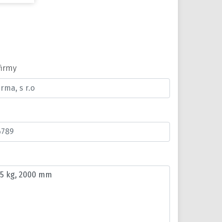
firmy
n