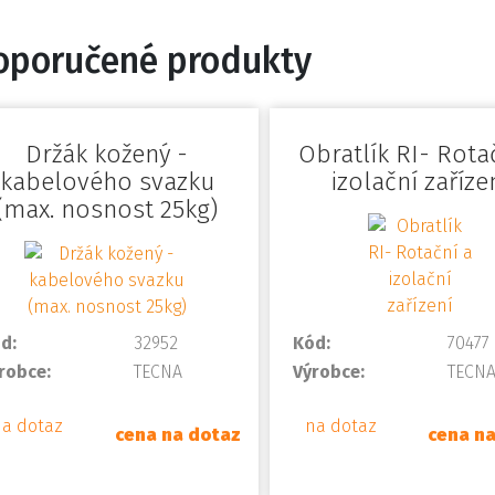
oporučené produkty
Držák kožený -
Obratlík RI- Rota
kabelového svazku
izolační zaříze
(max. nosnost 25kg)
d:
32952
Kód:
70477
robce:
TECNA
Výrobce:
TECN
na dotaz
na dotaz
cena na dotaz
cena n