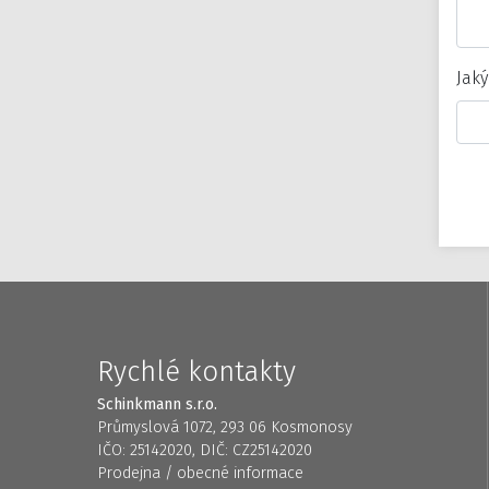
Jaký
Rychlé kontakty
Schinkmann s.r.o.
Průmyslová 1072, 293 06 Kosmonosy
IČO: 25142020, DIČ: CZ25142020
Prodejna / obecné informace