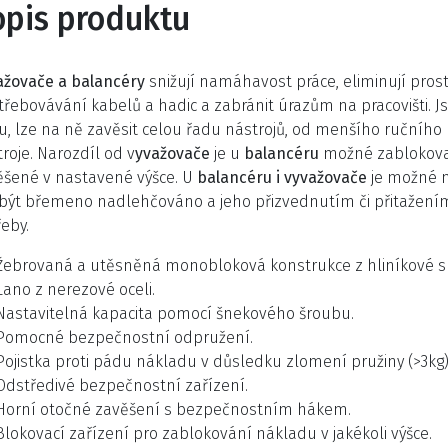
opis produktu
ažovače a balancéry
snižují namáhavost práce, eliminují prosto
řebovávání kabelů a hadic a zabránit úrazům na pracovišti. Jso
u, lze na ně zavěsit celou řadu nástrojů, od menšího ručního 
roje. Narozdíl od v
yvažovače
je u
balancéru
možné zablokovat
ěšené v nastavené výšce. U
balancéru i vyvažovače
je možné n
být břemeno nadlehčováno a jeho přizvednutím či přitažením
eby.
Žebrovaná a utěsněná monobloková konstrukce z hliníkové sli
Lano z nerezové oceli.
Nastavitelná kapacita pomocí šnekového šroubu.
Pomocné bezpečnostní odpružení.
Pojistka proti pádu nákladu v důsledku zlomení pružiny (>3kg)
Odstředivé bezpečnostní zařízení.
Horní otočné zavěšení s bezpečnostním hákem.
Blokovací zařízení pro zablokování nákladu v jakékoli výšce.