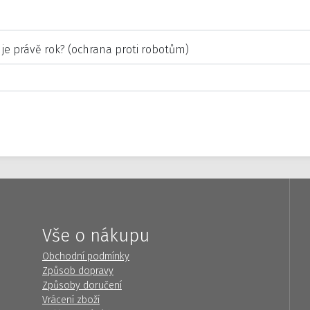
 je právě rok? (ochrana proti robotům)
Vše o nákupu
Obchodní podmínky
Způsob dopravy
Způsoby doručení
Vrácení zboží