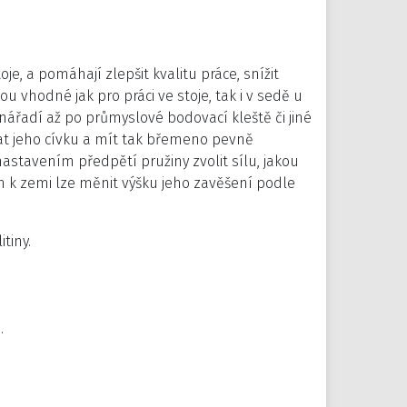
je, a pomáhají zlepšit kvalitu práce, snížit
u vhodné jak pro práci ve stoje, tak i v sedě u
nářadí až po průmyslové bodovací kleště či jiné
 jeho cívku a mít tak břemeno pevně
astavením předpětí pružiny zvolit sílu, jakou
 k zemi lze měnit výšku jeho zavěšení podle
tiny.
.