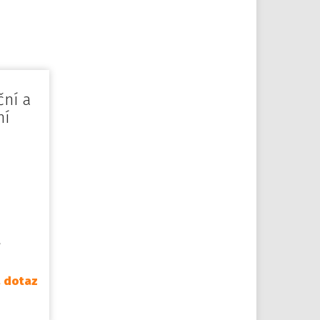
ční a
ní
A
a dotaz