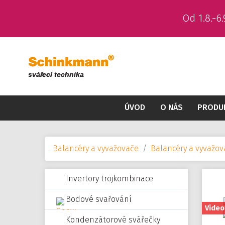
Od 1.8.-
ÚVOD
O NÁS
PRODU
Balancéry a vyvažovače
Balancéry a vyvažo
Invertory trojkombinace
Bodové svařování
Video
Kondenzátorové svářečky