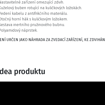
Nastavitelné zařízení omezující zdvih.
Kuželový buben rotující na kuličkových ložiskách.
Vedení kabelu z antifrikčního materiálu.
Otočný horní hák s kuličkovým ložiskem.
Sestava inertního pružinového bubnu.
Polyamidový náprstek.
 NENÍ URČEN JAKO NÁHRADA ZA ZVEDACÍ ZAŘÍZENÍ, KE ZDVIHÁN
idea produktu