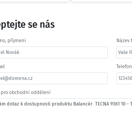
ptejte se nás
no, příjmení
Název 
ail
Telefo
t pro obchodní oddělení