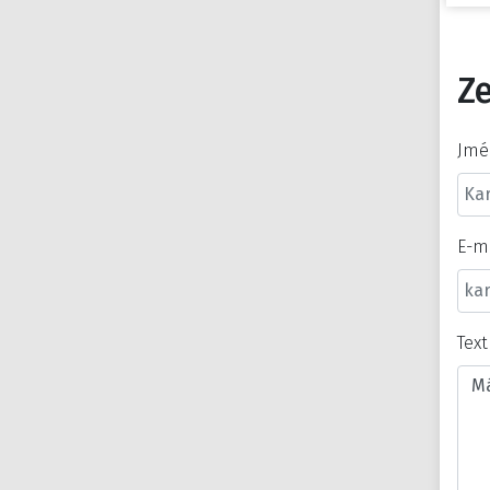
Ze
Jmé
E-m
Tex