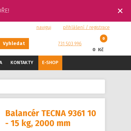
OŘE!
naviguj
přihlášení / registrace
0
Vyhledat
731 503 996
0 Kč
A
KONTAKTY
E-SHOP
Balancér TECNA 9361 10
- 15 kg, 2000 mm