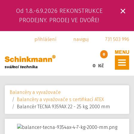
Od 1.8.-6.9.2026 REKONSTRUKCE
ÚVOD
PRODEJNY. PRODEJ VE DVOŘE!
O NÁS
přihlášení
naviguj
731 503 996
PRODUKTY
0
SLUŽBY
0 Kč
SVÁŘEČSKÁ ŠKOLA
Balancéry a vyvažovače
KAMENNÁ PRODEJNA
Balancéry a vyvažovače s certifikací ATEX
Balancér TECNA 9359AX 22 - 25 kg, 2000 mm
KONTAKTY
E-SHOP