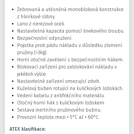
Žebrovaná a utěsněná monobloková konstrukce
z hliníkové slitiny.
Lano z nerezové oceli.
Nastavitelná kapacita pomocí šnekového šroubu.
Bezpečnostní odpružení.
Pojistka proti pádu nákladu v důsledku zlomení
pružiny (>3kg).
Horní otočné zavěšení s bezpečnostním hákem.
Blokovací zařízení pro zablokování nákladu v
jakékoli výšce.
Nastavitelné zařízení omezující zdvih.
Kuželový buben rotující na kuličkových ložiskách.
Vedení kabelu z antifrikčního materiálu.
Otočný horní hák s kuličkovým ložiskem.
Sestava inertního pružinového bubnu.
Provozní teplota mezi + 5°C až + 60°C.
ATEX klasifikace: