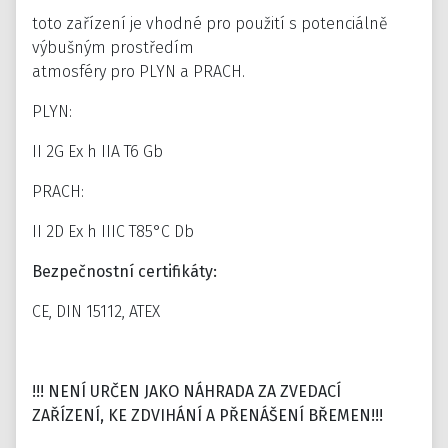
toto zařízení je vhodné pro použití s potenciálně
výbušným prostředím
atmosféry pro PLYN a PRACH.
PLYN:
II 2G Ex h IIA T6 Gb
PRACH:
II 2D Ex h IIIC T85°C Db
Bezpečnostní certifikáty:
CE, DIN 15112, ATEX
!!! NENÍ URČEN JAKO NÁHRADA ZA ZVEDACÍ
ZAŘÍZENÍ, KE ZDVIHÁNÍ A PŘENÁŠENÍ BŘEMEN!!!