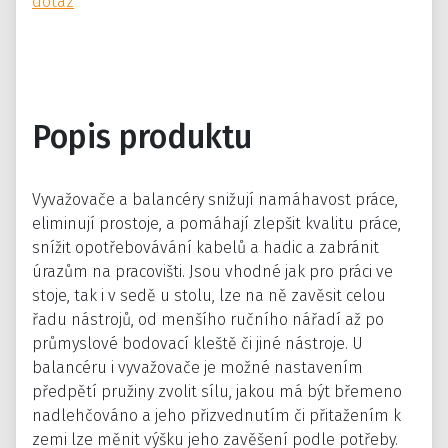
dotaz
Popis produktu
Vyvažovače a balancéry snižují namáhavost práce,
eliminují prostoje, a pomáhají zlepšit kvalitu práce,
snížit opotřebovávání kabelů a hadic a zabránit
úrazům na pracovišti. Jsou vhodné jak pro práci ve
stoje, tak i v sedě u stolu, lze na ně zavěsit celou
řadu nástrojů, od menšího ručního nářadí až po
průmyslové bodovací kleště či jiné nástroje. U
balancéru i vyvažovače je možné nastavením
předpětí pružiny zvolit sílu, jakou má být břemeno
nadlehčováno a jeho přizvednutím či přitažením k
zemi lze měnit výšku jeho zavěšení podle potřeby.