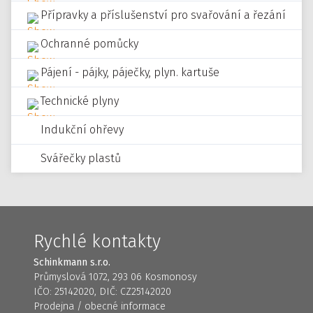
Přípravky a příslušenství pro svařování a řezání
Ochranné pomůcky
Pájení - pájky, páječky, plyn. kartuše
Technické plyny
Indukční ohřevy
Svářečky plastů
Rychlé kontakty
Schinkmann s.r.o.
Průmyslová 1072, 293 06 Kosmonosy
IČO: 25142020, DIČ: CZ25142020
Prodejna / obecné informace