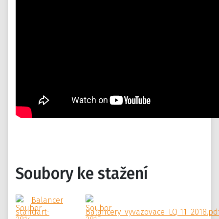
Soubory ke stažení
Balancer
standart-
Balancery_vyvazovace_LQ_11_2018.pd