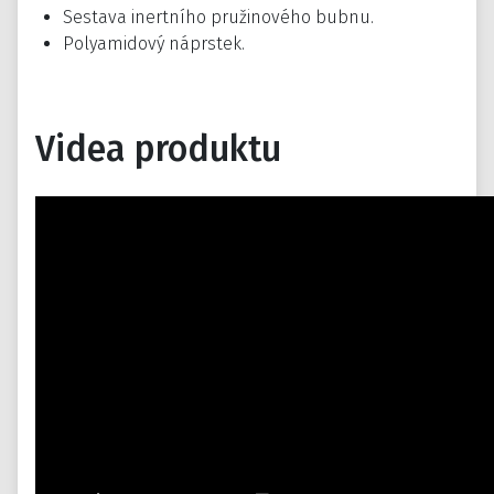
Sestava inertního pružinového bubnu.
Polyamidový náprstek.
Videa produktu