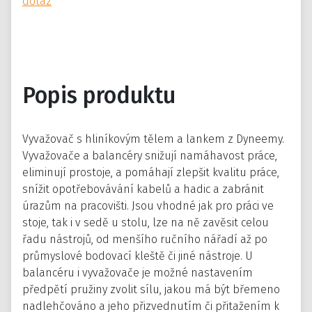
dotaz
Popis produktu
Vyvažovač s hliníkovým tělem a lankem z Dyneemy.
Vyvažovače a balancéry snižují namáhavost práce,
eliminují prostoje, a pomáhají zlepšit kvalitu práce,
snížit opotřebovávání kabelů a hadic a zabránit
úrazům na pracovišti. Jsou vhodné jak pro práci ve
stoje, tak i v sedě u stolu, lze na ně zavěsit celou
řadu nástrojů, od menšího ručního nářadí až po
průmyslové bodovací kleště či jiné nástroje. U
balancéru i vyvažovače je možné nastavením
předpětí pružiny zvolit sílu, jakou má být břemeno
nadlehčováno a jeho přizvednutím či přitažením k