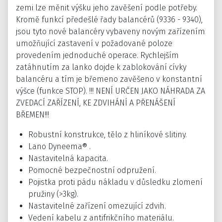
zemi lze měnit výšku jeho zavěšení podle potřeby.
Kromě funkcí předešlé řady balancérů (9336 - 9340),
jsou tyto nové balancéry vybaveny novým zařízením
umožňující zastavení v požadované poloze
provedením jednoduché operace. Rychlejším
zatáhnutím za lanko dojde k zablokování cívky
balancéru a tím je břemeno zavěšeno v konstantní
výšce (funkce STOP). !!! NENÍ URČEN JAKO NÁHRADA ZA
ZVEDACÍ ZAŘÍZENÍ, KE ZDVIHÁNÍ A PŘENÁŠENÍ
BŘEMEN!!!
Robustní konstrukce, tělo z hliníkové slitiny.
Lano Dyneema® .
Nastavitelná kapacita.
Pomocné bezpečnostní odpružení.
Pojistka proti pádu nákladu v důsledku zlomení
pružiny (>3kg).
Nastavitelné zařízení omezující zdvih.
Vedení kabelu z antifrikčního materiálu.