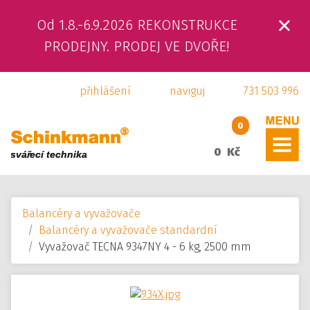
Od 1.8.-6.9.2026 REKONSTRUKCE
ÚVOD
PRODEJNY. PRODEJ VE DVOŘE!
O NÁS
přihlášení
naviguj
731 503 996
PRODUKTY
0
SLUŽBY
0 Kč
SVÁŘEČSKÁ ŠKOLA
Balancéry a vyvažovače
KAMENNÁ PRODEJNA
Balancéry a vyvažovače standardní
Vyvažovač TECNA 9347NY 4 - 6 kg, 2500 mm
KONTAKTY
E-SHOP