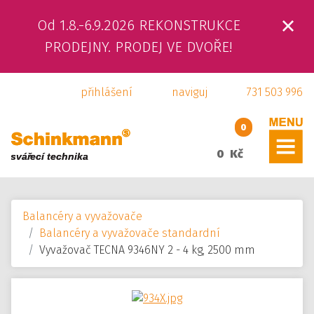
Od 1.8.-6.9.2026 REKONSTRUKCE
ÚVOD
PRODEJNY. PRODEJ VE DVOŘE!
O NÁS
přihlášení
naviguj
731 503 996
PRODUKTY
0
SLUŽBY
0 Kč
SVÁŘEČSKÁ ŠKOLA
Balancéry a vyvažovače
KAMENNÁ PRODEJNA
Balancéry a vyvažovače standardní
Vyvažovač TECNA 9346NY 2 - 4 kg, 2500 mm
KONTAKTY
E-SHOP