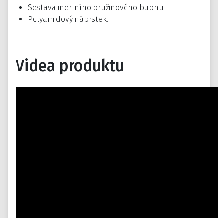
Sestava inertního pružinového bubnu.
Polyamidový náprstek.
Videa produktu