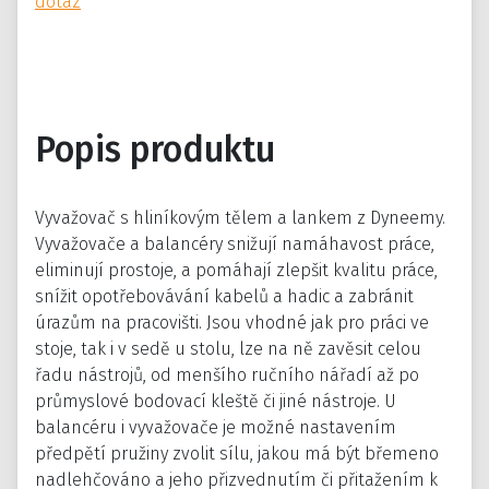
dotaz
Popis produktu
Vyvažovač s hliníkovým tělem a lankem z Dyneemy.
Vyvažovače a balancéry snižují namáhavost práce,
eliminují prostoje, a pomáhají zlepšit kvalitu práce,
snížit opotřebovávání kabelů a hadic a zabránit
úrazům na pracovišti. Jsou vhodné jak pro práci ve
stoje, tak i v sedě u stolu, lze na ně zavěsit celou
řadu nástrojů, od menšího ručního nářadí až po
průmyslové bodovací kleště či jiné nástroje. U
balancéru i vyvažovače je možné nastavením
předpětí pružiny zvolit sílu, jakou má být břemeno
nadlehčováno a jeho přizvednutím či přitažením k