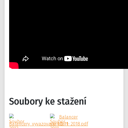
Soubory ke stažení
Balancer
Balancery_vyvazovace_LQ_11_2018.pdf
standart-