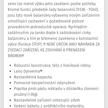
zemi lze měnit výšku jeho zavěšení podle potřeby.
Kromě funkcí předešlé řady balancérů (9336 - 9340),
jsou tyto nové balancéry vybaveny novým zařízením
umožňující zastavení v požadované poloze
provedením jednoduché operace. Rychlejším
zatáhnutím za lanko dojde k zablokování cívky
balancéru a tím je břemeno zavěšeno v konstantní
výšce (funkce STOP). !!! NENÍ URČEN JAKO NÁHRADA ZA
ZVEDACÍ ZAŘÍZENÍ, KE ZDVIHÁNÍ A PŘENÁŠENÍ
BŘEMEN!!!
Robustní konstrukce, tělo z hliníkové slitiny.
Lano Dyneema® .
Nastavitelná kapacita.
Pomocné bezpečnostní odpružení.
Pojistka proti pádu nákladu v důsledku zlomení
pružiny (>3kg).
Nastavitelné zařízení omezující zdvih.
Vedení kabelu z antifrikčního materiálu.