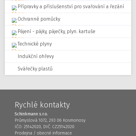
Přípravky a příslušenství pro svařování a řezání
Ochranné pomůcky
Pájení - pájky, páječky, plyn. kartuše
Technické plyny
Indukční ohřevy
Svářečky plastů
Rychlé kontakty
Schinkmann s.r.o.
Průmyslová 1072, 293 06 Kosmonosy
IČO: 25142020, DIČ: CZ25142020
Prodejna / obecné informace