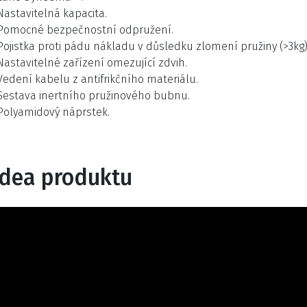
Nastavitelná kapacita.
Pomocné bezpečnostní odpružení.
Pojistka proti pádu nákladu v důsledku zlomení pružiny (>3kg)
Nastavitelné zařízení omezující zdvih.
Vedení kabelu z antifrikčního materiálu.
Sestava inertního pružinového bubnu.
Polyamidový náprstek.
idea produktu