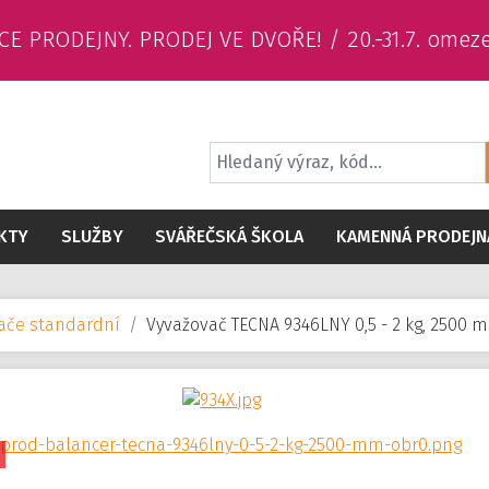
CE PRODEJNY. PRODEJ VE DVOŘE! / 20.-31.7. omez
KTY
SLUŽBY
SVÁŘEČSKÁ ŠKOLA
KAMENNÁ PRODEJN
vače standardní
Vyvažovač TECNA 9346LNY 0,5 - 2 kg, 2500 