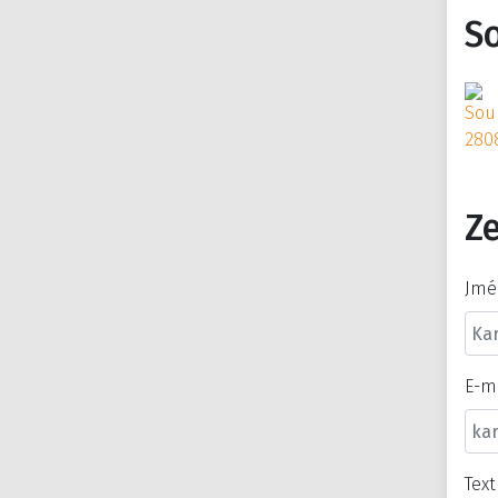
S
Ze
Jmé
E-m
Tex