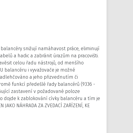
balancéry snižují namáhavost práce, eliminují
kabelů a hadic a zabránit úrazům na pracovišti.
 zavěsit celou řadu nástrojů, od menšího
. U balancéru i vyvažovače je možné
nadlehčováno a jeho přizvednutím či
romě funkcí předešlé řady balancérů (9336 -
ující zastavení v požadované poloze
dojde k zablokování cívky balancéru a tím je
ČEN JAKO NÁHRADA ZA ZVEDACÍ ZAŘÍZENÍ, KE