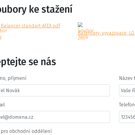
oubory ke stažení
Balancer standart-ATEX.pdf
Balancery_vyvazovace_LQ_
ptejte se nás
no, příjmení
Název 
ail
Telefo
t pro obchodní oddělení