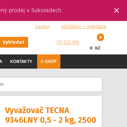
ený prodej v Sukoradech
naviguj
přihlášení / registrace
0
Vyhledat
731 503 996
0 Kč
A
KONTAKTY
E-SHOP
mm
Vyvažovač TECNA
9346LNY 0,5 - 2 kg, 2500