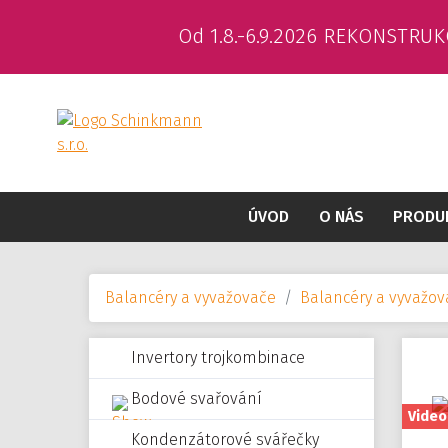
Od 1.8.-6.9.2026 REKONSTRUK
ÚVOD
O NÁS
PRODU
Balancéry a vyvažovače
Balancéry a vyvažo
Invertory trojkombinace
Bodové svařování
Video
Kondenzátorové svářečky