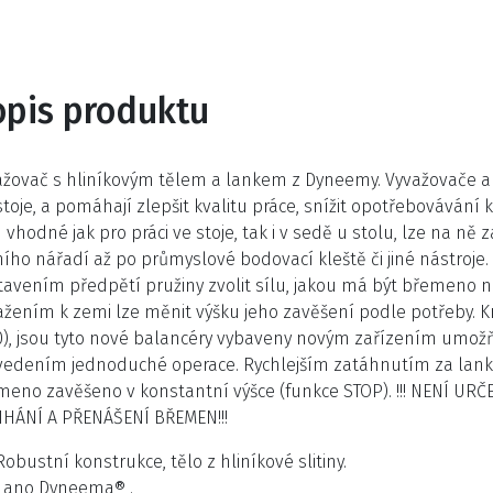
opis produktu
ažovač s hliníkovým tělem a lankem z Dyneemy. Vyvažovače a 
toje, a pomáhají zlepšit kvalitu práce, snížit opotřebovávání 
 vhodné jak pro práci ve stoje, tak i v sedě u stolu, lze na ně
ího nářadí až po průmyslové bodovací kleště či jiné nástroje
tavením předpětí pružiny zvolit sílu, jakou má být břemeno 
ažením k zemi lze měnit výšku jeho zavěšení podle potřeby. K
0), jsou tyto nové balancéry vybaveny novým zařízením umožň
vedením jednoduché operace. Rychlejším zatáhnutím za lanko 
meno zavěšeno v konstantní výšce (funkce STOP). !!! NENÍ UR
IHÁNÍ A PŘENÁŠENÍ BŘEMEN!!!
Robustní konstrukce, tělo z hliníkové slitiny.
Lano Dyneema® .