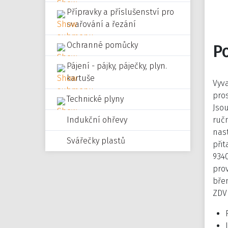
Přípravky a příslušenství pro
svařování a řezání
Ochranné pomůcky
P
Pájení - pájky, páječky, plyn.
kartuše
Vyv
pros
Technické plyny
Jsou
Indukční ohřevy
ručn
nas
Svářečky plastů
přit
934
pro
bře
ZDV