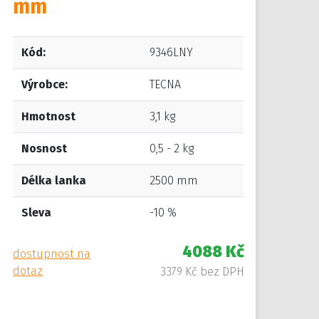
mm
Kód:
9346LNY
Výrobce:
TECNA
Hmotnost
3,1 kg
Nosnost
0,5 - 2 kg
Délka lanka
2500 mm
Sleva
-10 %
4088 Kč
dostupnost na
dotaz
3379 Kč bez DPH